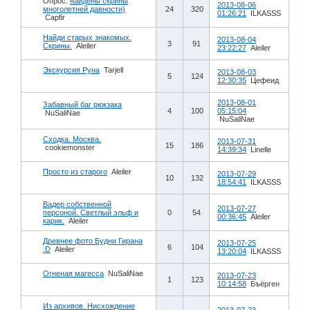
Опрос:
найдены скрины
2013-08-06
многолетней давности)
24
320
01:26:21
ILKASSS
Capfir
Найди старых знакомых.
2013-08-04
3
91
Скрины.
Aleiler
23:22:27
Aleiler
Экскурсия Руна
Tarjell
2013-08-03
5
124
12:30:35
Цефеид
2013-08-01
Забавный баг рюкзака
4
100
05:15:04
NuSaliNae
NuSaliNae
Сходка. Москва.
2013-07-31
15
186
cookiemonster
14:39:34
Linelle
Просто из старого
Aleiler
2013-07-29
10
132
18:54:41
ILKASSS
Вадер собственной
2013-07-27
персоной. Светлый эльф и
0
54
00:36:45
Aleiler
карик.
Aleiler
Древнее фото Будни Гирана
2013-07-25
6
104
:D
Aleiler
13:20:04
ILKASSS
Огненая магесса
NuSaliNae
2013-07-23
1
123
10:14:58
Бъёрген
Из архивов. Нисхождение