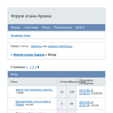
Форум клана Аркана
Форум
Участники
Поиск
Регистрация
Войти
Активные темы
Привет, Гость!
Войдите
или
зарегистрируйтесь
.
»
Форум клана Аркана
»
Флуд
Страница:
«
1
2
3
4
Флуд
Последнее
Тема
Ответов
Просмотров
сообщение
жахну так чтоб всех снесло...
2013-08-21
10
236
Capfir
14:49:14
ILKASSS
Как выглядят пухи и хиро в
2013-08-14
0
68
Debian
acryin
22:07:39
acryin