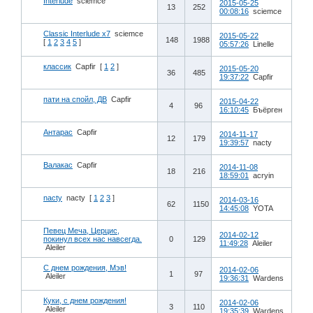
Interlude
sciemce
2015-05-25
13
252
00:08:16
sciemce
Classic Interlude x7
sciemce
2015-05-22
148
1988
[
1
2
3
4
5
]
05:57:26
Linelle
классик
Capfir
[
1
2
]
2015-05-20
36
485
19:37:22
Capfir
пати на спойл, ДВ
Capfir
2015-04-22
4
96
16:10:45
Бъёрген
Антарас
Capfir
2014-11-17
12
179
19:39:57
nacty
Валакас
Capfir
2014-11-08
18
216
18:59:01
acryin
nacty
nacty
[
1
2
3
]
2014-03-16
62
1150
14:45:08
YOTA
Певец Меча, Церцис,
2014-02-12
покинул всех нас навсегда.
0
129
11:49:28
Aleiler
Aleiler
C днем рождения, Мэв!
2014-02-06
1
97
Aleiler
19:36:31
Wardens
Куки, с днем рождения!
2014-02-06
3
110
Aleiler
19:35:39
Wardens