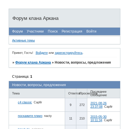
Форум клана Аркана
Форум
Участники
Поиск
Регистрация
Войти
Активные темы
Привет, Гость!
Войдите
или
зарегистрируйтесь
.
»
Форум клана Аркана
»
Новости, вопросы, предложения
Страница:
1
Новости, вопросы, предложения
Последнее
Тема
Ответов
Просмотров
сообщение
c4 classic
Capfir
2021-08-26
9
272
23:37:08
Capfir
поскажите плииз
nacty
2015-05-30
11
210
10:11:34
Capfir