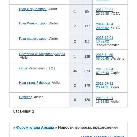
Грац Илку с хиро!
Aleiler
2014-02-02
1
80
20:26:38
YOTA
Грац Феню с хиро!
Aleiler
2014-01-04
2
137
20:56:52
YOTA
2013-12-01
Грац нашего хиро!
Aleiler
2
112
13:29:02
cookiemonster
Светлана из Мортиса умерла
2013-11-26
1
135
Aleiler
08:08:45
Wardens
сепы
Pellomelan
[
1
2
]
2013-09-04
46
673
07:46:43
Capfir
Наш старый форум
Aleiler
2013-07-22
2
179
20:44:11
Aleiler
Переезд
Aleiler
2013-07-21
0
120
16:18:53
Aleiler
Страница:
1
»
Форум клана Аркана
»
Новости, вопросы, предложения