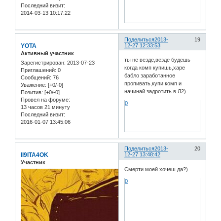
Последний визит:
2014-03-13 10:17:22
Поделиться
2013-
19
YOTA
12-27 12:33:53
Активный участник
ты не везде,везде будешь
Зарегистрирован
: 2013-07-23
когда комп купишь,харе
Приглашений:
0
бабло заработанное
Сообщений:
76
пропивать,купи комп и
Уважение:
[+0/-0]
начинай задротить в Л2)
Позитив:
[+0/-0]
Провел на форуме:
0
13 часов 21 минуту
Последний визит:
2016-01-07 13:45:06
Поделиться
2013-
20
II9ITA4OK
12-27 13:48:42
Участник
Смерти моей хочеш да?)
0