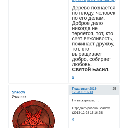
Дерево познаётся
по плоду, человек
по его делам.
Доброе дело
никогда не
теряется, тот, кто
сеет вежливость,
пожинает дружбу,
тот, кто
выращивает
добро, собирает
любовь.
Святой Басил
.
0
Поделиться
2013-
25
Shadow
12-28 15:16:13
Участник
Ну ты журналист...
Отредактировано Shadow
(2013-12-28 15:16:28)
0