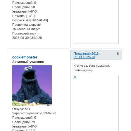
Приглашений:
0
Сообщений:
58
Уважение:
[+8/-0]
Позитив:
[+3/-0]
Возраст:
40
[1985-08-28]
Провел на форуме:
16 часов 13 минут
Последний визит:
2015-08-30 03:30:28
Поделиться
2013-
6
cookiemonster
09-13 15:26:28
Активный участник
Кто не за, тогр подкуплю
печеньками)
0
Откуда:
МО
Зарегистрирован
: 2013-07-23
Приглашений:
0
Сообщений:
79
Уважение:
[+8/-0]
Позитив:
[+1/-0]