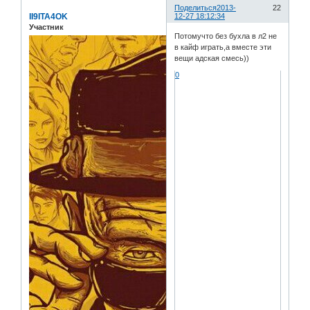
Поделиться
2013-
22
II9ITA4OK
12-27 18:12:34
Участник
Потомучто без бухла в л2 не
в кайф играть,а вместе эти
вещи адская смесь))
0