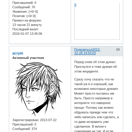
Приглашений:
0
0
Сообщений:
76
Уважение:
[+0/-0]
Позитив:
[+0/-0]
Провел на форуме:
13 часов 21 минуту
Последний визит:
2016-01-07 13:45:06
Поделиться
2013-
24
acryin
12-28 14:53:03
Активный участник
Перед сном об этом думал.
Проснулся и тоже думаю об
этом инциденте.
Сразу хочу сказать что не
такой уж я и хороший, как
возможно некоторые думают.
Может просто пытаюсь им
быть. Просто например в
интернете это наверное
проще. Потому как можно
обдумать прежде чем что
либо написать или сделать, а
Зарегистрирован
: 2013-07-22
то даже исправить уже
Приглашений:
0
сделанное. В жизни к
Сообщений:
374
сожалению не так. И если