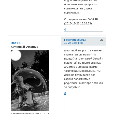
подбирать игроков в клан...
А ты меня иногда просто
удивляешь, нет, даже
поражаешь...
Отредактировано DaYkiRi
(2013-12-28 15:28:53)
0
Поделиться
2013-
27
DaYkiRi
12-28 16:34:48
Активный участник
а вот ещё вопрос... а чего нет
скрина где он алли г****м
назвал? а то он такой белый и
пушистый по твоим скринам,
а Самур с Эсфирь прямо
таки уроды моральные... ты
даже не потрудился без
скрина вспомнить о
родителях, а вот про алли как
то подзабыл...
0
Зарегистрирован
: 2013-07-22