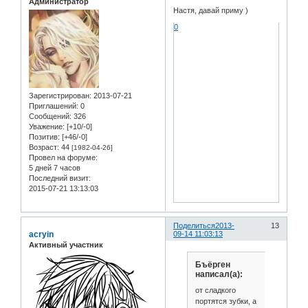
Администратор
Настя, давай приму )
0
Зарегистрирован
: 2013-07-21
Приглашений:
0
Сообщений:
326
Уважение:
[+10/-0]
Позитив:
[+46/-0]
Возраст:
44
[1982-04-26]
Провел на форуме:
5 дней 7 часов
Последний визит:
2015-07-21 13:13:03
Поделиться
2013-
13
acryin
09-14 11:03:13
Активный участник
Бъёрген
написал(а):
от сладкого
портятся зубки, а