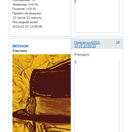
0
Уважение:
[+0/-0]
Позитив:
[+0/-0]
Провел на форуме:
13 часов 21 минуту
Последний визит:
2016-01-07 13:45:06
Поделиться
2013-
18
II9ITA4OK
12-27 12:20:13
Участник
Я везде)))
0