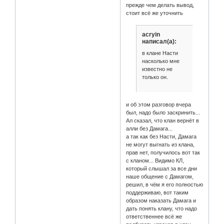
прежде чем делать вывод,
стоит всё же уточнить
acryin
написал(а):
в клане Насти
насколько мне
известно не
только он.
и об этом разговор вчера
был, надо было заскринить...
Ал сказал, что клан вернёт в
алли без Дамага...
а так как без Насти, Дамага
не могут выгнать из клана,
прав нет, получилось вот так
с кланом... Видимо КЛ,
который слышал за все дни
наше общение с Дамагом,
решил, в чём я его полностью
поддерживаю, вот таким
образом наказать Дамага и
дать понять клану, что надо
ответственнее всё же