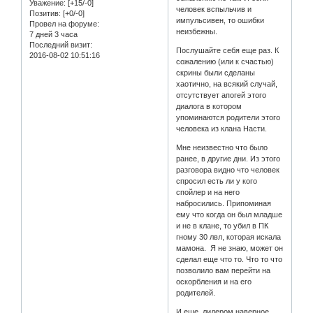
Уважение:
[+15/-0]
человек вспыльчив и
Позитив:
[+0/-0]
импульсивен, то ошибки
Провел на форуме:
неизбежны.
7 дней 3 часа
Последний визит:
Послушайте себя еще раз. К
2016-08-02 10:51:16
сожалению (или к счастью)
скрины были сделаны
хаотично, на всякий случай,
отсутствует апогей этого
диалога в котором
упоминаются родители этого
человека из клана Насти.
Мне неизвестно что было
ранее, в другие дни. Из этого
разговора видно что человек
спросил есть ли у кого
спойлер и на него
набросились. Припоминая
ему что когда он был младше
и не в клане, то убил в ПК
гному 30 лвл, которая искала
мамона. Я не знаю, может он
сделал еще что то. Что то что
позволило вам перейти на
оскорбления и на его
родителей.
И еще, лидером наверное