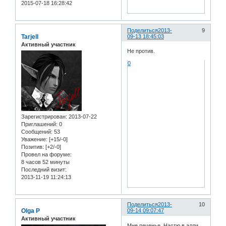
2015-07-18 16:28:42
Поделиться
2013-
9
Tarjell
09-13 18:45:03
Активный участник
Не против.
0
Зарегистрирован
: 2013-07-22
Приглашений:
0
Сообщений:
53
Уважение:
[+15/-0]
Позитив:
[+2/-0]
Провел на форуме:
8 часов 52 минуты
Последний визит:
2013-11-19 11:24:13
Поделиться
2013-
10
Olga P
09-14 09:07:47
Активный участник
Мне печенье, Настю в алли.