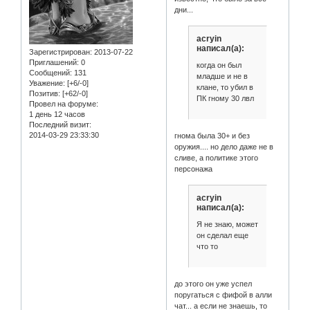
дни...
acryin
написал(а):
Зарегистрирован
: 2013-07-22
Приглашений:
0
когда он был
Сообщений:
131
младше и не в
Уважение:
[+6/-0]
клане, то убил в
Позитив:
[+62/-0]
ПК гному 30 лвл
Провел на форуме:
1 день 12 часов
Последний визит:
2014-03-29 23:33:30
гнома была 30+ и без
оружия.... но дело даже не в
сливе, а политике этого
персонажа
acryin
написал(а):
Я не знаю, может
он сделал еще
что то
до этого он уже успел
поругаться с фифой в алли
чат... а если не знаешь, то