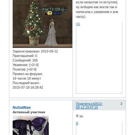
если непротив то вступлю).
ну вобщем как могла так и
написала с уваженим к али
nacty).
+1
Зарегистрирован
: 2013-09-12
Приглашений:
0
Сообщений:
165
Уважение:
[+2/-0]
Позитив:
[+0/-0]
Провел на форуме:
16 часов 18 минут
Последний визит:
2015-07-18 16:28:42
Поделиться
2013-
2
NuSaliNae
09-12 19:47:15
Активный участник
Я за.
0