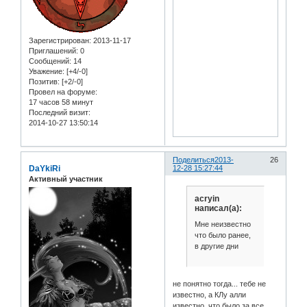
Зарегистрирован
: 2013-11-17
Приглашений:
0
Сообщений:
14
Уважение:
[+4/-0]
Позитив:
[+2/-0]
Провел на форуме:
17 часов 58 минут
Последний визит:
2014-10-27 13:50:14
Поделиться
2013-
26
DaYkiRi
12-28 15:27:44
Активный участник
acryin
написал(а):
Мне неизвестно
что было ранее,
в другие дни
не понятно тогда... тебе не
известно, а КЛу алли
известно, что было за все