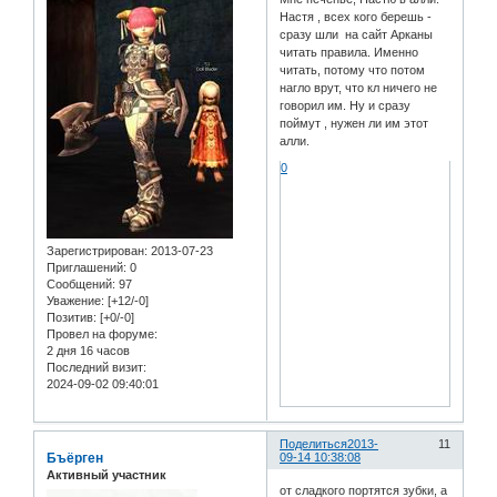
Настя , всех кого берешь -
сразу шли на сайт Арканы
читать правила. Именно
читать, потому что потом
нагло врут, что кл ничего не
говорил им. Ну и сразу
поймут , нужен ли им этот
алли.
0
Зарегистрирован
: 2013-07-23
Приглашений:
0
Сообщений:
97
Уважение:
[+12/-0]
Позитив:
[+0/-0]
Провел на форуме:
2 дня 16 часов
Последний визит:
2024-09-02 09:40:01
Поделиться
2013-
11
Бъёрген
09-14 10:38:08
Активный участник
от сладкого портятся зубки, а