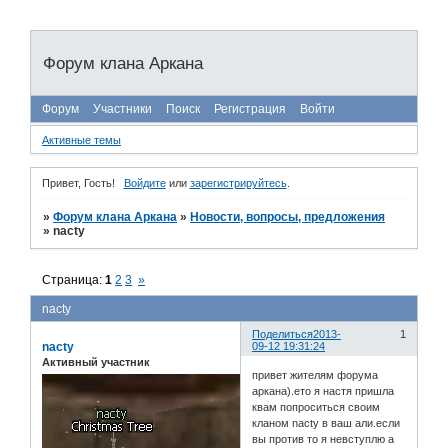
Форум клана Аркана
Форум
Участники
Поиск
Регистрация
Войти
Активные темы
Привет, Гость!
Войдите
или
зарегистрируйтесь
.
»
Форум клана Аркана
»
Новости, вопросы, предложения
»
nacty
Страница:
1
2
3
»
nacty
Поделиться
2013-
1
nacty
09-12 19:31:24
Активный участник
привет жителям форума
аркана).ето я настя пришла
квам попроситься своим
кланом nacty в ваш али.если
вы против то я невступлю а