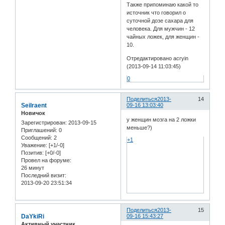
Также припоминаю какой то
источник что говорил о
суточной дозе сахара для
человека. Для мужчин - 12
чайных ложек, для женщин -
10.
Отредактировано acryin
(2013-09-14 11:03:45)
0
Поделиться
2013-
14
Seilraent
09-16 13:03:40
Новичок
у женщин мозга на 2 ложки
Зарегистрирован
: 2013-09-15
меньше?)
Приглашений:
0
Сообщений:
2
+1
Уважение:
[+1/-0]
Позитив:
[+0/-0]
Провел на форуме:
26 минут
Последний визит:
2013-09-20 23:51:34
Поделиться
2013-
15
DaYkiRi
09-16 15:43:27
Активный участник