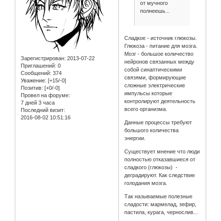
от мучного
полнеешь...
Сладкое - источник глюкозы.
Глюкоза - питание для мозга.
Мозг - большое количество
Зарегистрирован
: 2013-07-22
нейронов связанных между
Приглашений:
0
собой синаптическими
Сообщений:
374
связями, формирующие
Уважение:
[+15/-0]
сложные электрические
Позитив:
[+0/-0]
импульсы которые
Провел на форуме:
контролируют деятельность
7 дней 3 часа
всего организма.
Последний визит:
2016-08-02 10:51:16
Данные процессы требуют
большого количества
энергии.
Существует мнение что люди
полностью отказавшиеся от
сладкого (глюкозы) -
деградируют. Как следствие
голодания мозга.
Так называемые полезные
сладости: мармелад, зефир,
пастила, курага, чернослив...