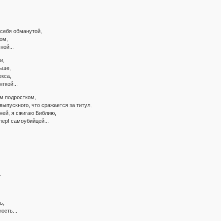
 себя обманутой,
ом,
ной...
и,
ьше,
екса,
ткой...
ым подростком,
выпускного, что сражается за титул,
ней, я сжигаю Библию,
пер! самоубийцей...
.
ь,
ость...