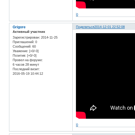
0
Grigore
Поделиться
2014-12-01 22:52:08
Активный участник
Зарегистрирован
: 2014-11-25
Приглашений:
0
Сообщений:
60
Уважение:
[+0/-0]
Позитив:
[+0/-0]
Провел на форуме:
6 часов 28 минут
Последний визит:
2016-05-19 10:44:12
0