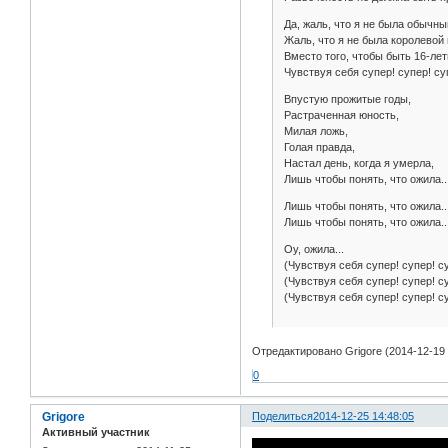
Да, жаль, что я не была обычн
Жаль, что я не была королевой 
Вместо того, чтобы быть 16-лет
Чувствуя себя супер! супер! су
Впустую прожитые годы,
Растраченная юность,
Милая ложь,
Голая правда,
Настал день, когда я умерла,
Лишь чтобы понять, что ожила..
Лишь чтобы понять, что ожила..
Лишь чтобы понять, что ожила..
Oу, ожила...
(Чувствуя себя супер! супер! с
(Чувствуя себя супер! супер! с
(Чувствуя себя супер! супер! с
Отредактировано Grigore (2014-12-19 
0
Grigore
Поделиться
2014-12-25 14:48:05
Активный участник