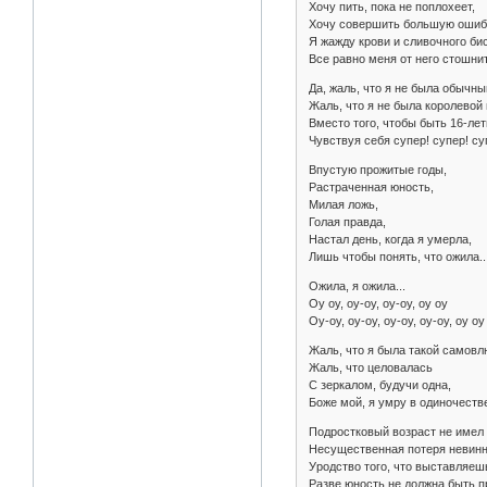
Хочу пить, пока не поплохеет,
Хочу совершить большую ошиб
Я жажду крови и сливочного бис
Все равно меня от него стошнит.
Да, жаль, что я не была обычн
Жаль, что я не была королевой 
Вместо того, чтобы быть 16-лет
Чувствуя себя супер! супер! су
Впустую прожитые годы,
Растраченная юность,
Милая ложь,
Голая правда,
Настал день, когда я умерла,
Лишь чтобы понять, что ожила..
Ожила, я ожила...
Oу oу, oу-oу, oу-oу, oу oу
Oу-oу, oу-oу, oу-oу, oу-oу, oу oу
Жаль, что я была такой самовл
Жаль, что целовалась
С зеркалом, будучи одна,
Боже мой, я умру в одиночестве
Подростковый возраст не имел
Несущественная потеря невинн
Уродство того, что выставляеш
Разве юность не должна быть п