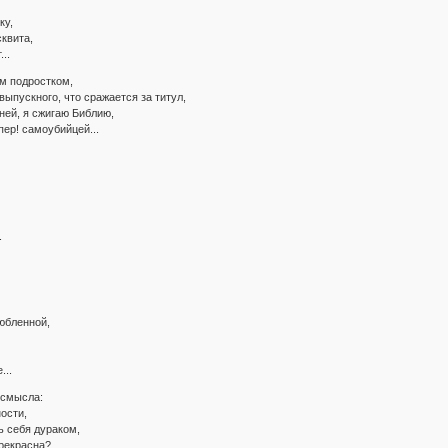
ку,
квита,
..
ым подростком,
выпускного, что сражается за титул,
ней, я сжигаю Библию,
пер! самоубийцей...
.
юбленной,
...
 смысла:
ости,
ь себя дураком,
рекрасна?