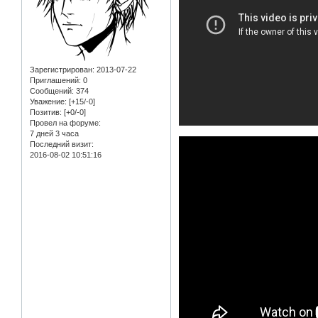
Зарегистрирован
: 2013-07-22
Приглашений:
0
Сообщений:
374
Уважение:
[+15/-0]
Позитив:
[+0/-0]
Провел на форуме:
7 дней 3 часа
Последний визит:
2016-08-02 10:51:16