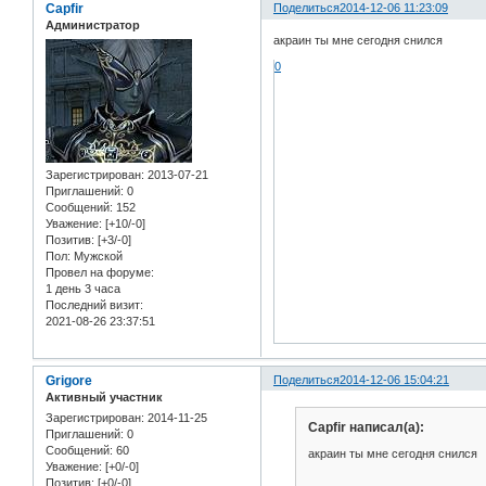
Capfir
Поделиться
2014-12-06 11:23:09
Администратор
акраин ты мне сегодня снился
0
Зарегистрирован
: 2013-07-21
Приглашений:
0
Сообщений:
152
Уважение:
[+10/-0]
Позитив:
[+3/-0]
Пол:
Мужской
Провел на форуме:
1 день 3 часа
Последний визит:
2021-08-26 23:37:51
Grigore
Поделиться
2014-12-06 15:04:21
Активный участник
Зарегистрирован
: 2014-11-25
Capfir написал(а):
Приглашений:
0
Сообщений:
60
акраин ты мне сегодня снился
Уважение:
[+0/-0]
Позитив:
[+0/-0]