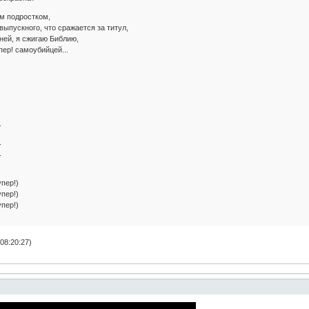
ым подростком,
выпускного, что сражается за титул,
ней, я сжигаю Библию,
пер! самоубийцей...
.
.
.
упер!)
упер!)
упер!)
08:20:27)