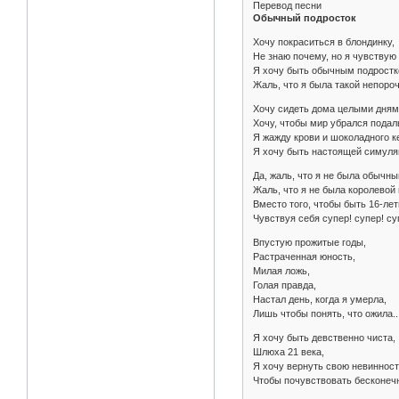
Перевод песни
Обычный подросток
Хочу покраситься в блондинку,
Не знаю почему, но я чувствую
Я хочу быть обычным подростк
Жаль, что я была такой непороч
Хочу сидеть дома целыми дням
Хочу, чтобы мир убрался подал
Я жажду крови и шоколадного к
Я хочу быть настоящей симулян
Да, жаль, что я не была обычн
Жаль, что я не была королевой 
Вместо того, чтобы быть 16-лет
Чувствуя себя супер! супер! су
Впустую прожитые годы,
Растраченная юность,
Милая ложь,
Голая правда,
Настал день, когда я умерла,
Лишь чтобы понять, что ожила..
Я хочу быть девственно чиста,
Шлюха 21 века,
Я хочу вернуть свою невинност
Чтобы почувствовать бесконечн