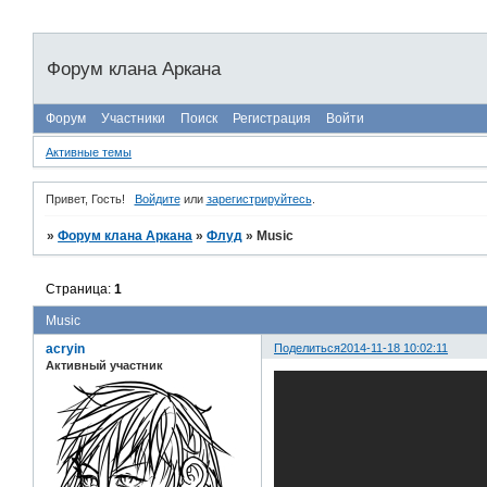
Форум клана Аркана
Форум
Участники
Поиск
Регистрация
Войти
Активные темы
Привет, Гость!
Войдите
или
зарегистрируйтесь
.
»
Форум клана Аркана
»
Флуд
»
Music
Страница:
1
Music
acryin
Поделиться
2014-11-18 10:02:11
Активный участник