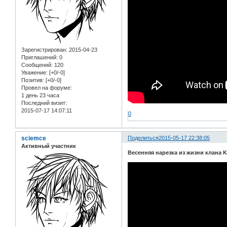
Зарегистрирован
: 2015-04-23
Приглашений:
0
Сообщений:
120
Уважение:
[+0/-0]
Позитив:
[+0/-0]
Провел на форуме:
1 день 23 часа
Последний визит:
2015-07-17 14:07:11
0
sciemce
Поделиться
2015-05-17 22:38:05
Активный участник
Весенняя нарезка из жизни клана Ku