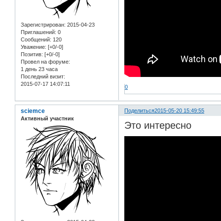
Зарегистрирован
: 2015-04-23
Приглашений:
0
Сообщений:
120
Уважение:
[+0/-0]
Позитив:
[+0/-0]
Провел на форуме:
1 день 23 часа
Последний визит:
2015-07-17 14:07:11
0
sciemce
Поделиться
2015-05-20 15:49:55
Активный участник
Это интересно