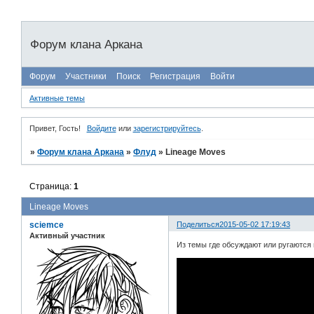
Форум клана Аркана
Форум
Участники
Поиск
Регистрация
Войти
Активные темы
Привет, Гость!
Войдите
или
зарегистрируйтесь
.
»
Форум клана Аркана
»
Флуд
»
Lineage Moves
Страница:
1
Lineage Moves
sciemce
Поделиться
2015-05-02 17:19:43
Активный участник
Из темы где обсуждают или ругаются 