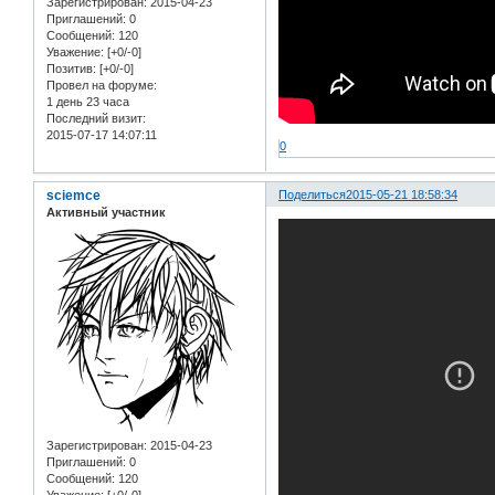
Зарегистрирован
: 2015-04-23
Приглашений:
0
Сообщений:
120
Уважение:
[+0/-0]
Позитив:
[+0/-0]
Провел на форуме:
1 день 23 часа
Последний визит:
2015-07-17 14:07:11
0
sciemce
Поделиться
2015-05-21 18:58:34
Активный участник
Зарегистрирован
: 2015-04-23
Приглашений:
0
Сообщений:
120
Уважение:
[+0/-0]