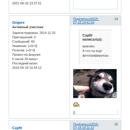
2021-08-26 23:37:51
Поделиться
2015-
14
Grigore
07-18 14:41:53
Активный участник
Зарегистрирован
: 2014-11-25
Capfir
Приглашений:
0
написал(а):
Сообщений:
60
Уважение:
[+0/-0]
красиво.
Позитив:
[+0/-0]
А что ты ещё
Провел на форуме:
фотографируешь?
6 часов 28 минут
Последний визит:
2016-05-19 10:44:12
)
0
Поделиться
2015-
15
Capfir
07-18 18:11:12