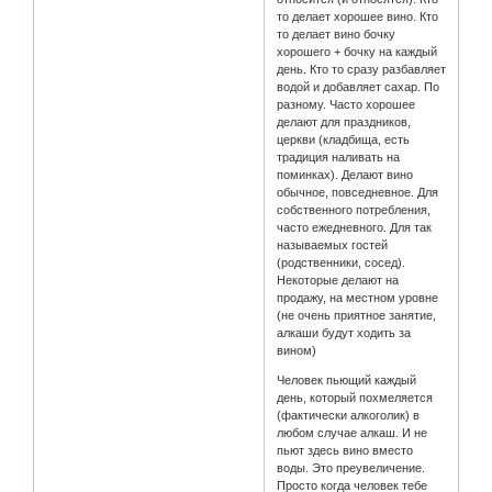
то делает хорошее вино. Кто
то делает вино бочку
хорошего + бочку на каждый
день. Кто то сразу разбавляет
водой и добавляет сахар. По
разному. Часто хорошее
делают для праздников,
церкви (кладбища, есть
традиция наливать на
поминках). Делают вино
обычное, повседневное. Для
собственного потребления,
часто ежедневного. Для так
называемых гостей
(родственники, сосед).
Некоторые делают на
продажу, на местном уровне
(не очень приятное занятие,
алкаши будут ходить за
вином)
Человек пьющий каждый
день, который похмеляется
(фактически алкоголик) в
любом случае алкаш. И не
пьют здесь вино вместо
воды. Это преувеличение.
Просто когда человек тебе