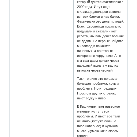
который длится фактически с
2009 года. И тут еще
миллиард долларов вывели
из трех банков и нац банка.
Фактически это деньги людей.
Всех. Европейцы подумали,
подумали и сказали - нет
ребята, мы вам денег больше
не дадим. Во первых найдите
миллиард и накажите
виновных, а во вторых
искорените коррупцию. А то
мы вам даем деньги через
парадный вход, а у вас их
выносят через черный.
Так что вино это не самая
большая проблема, хоть и
проблема. Но и традиция.
Просто в других странах
пьют водку и пиво.
В Кишиневе пьют наверное
меньше, но тут свои
проблемы. И пьют все таки
не мало (тут уже больше
пива наверное) и жуликов
много. Думаю как в любом
городе.