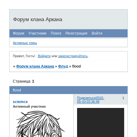
Форум клана Аркана
Форум
Участники
Поиск
Регистрация
Войти
Активные темы
Привет, Гость!
Войдите
или
зарегистрируйтесь
.
»
Форум клана Аркана
»
Флуд
»
flood
Страница:
1
flood
Поделиться
2015-
1
sciemce
05-03 03:36:48
Активный участник