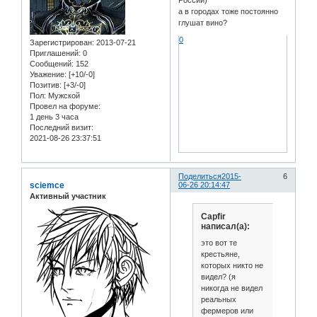
России)
а в городах тоже постоянно
глушат вино?
0
Зарегистрирован
: 2013-07-21
Приглашений:
0
Сообщений:
152
Уважение:
[+10/-0]
Позитив:
[+3/-0]
Пол:
Мужской
Провел на форуме:
1 день 3 часа
Последний визит:
2021-08-26 23:37:51
Поделиться
2015-
6
sciemce
06-26 20:14:47
Активный участник
Capfir
написал(а):
это вот те
крестьяне,
которых никто не
видел? (я
никогда не видел
реальных
фермеров или