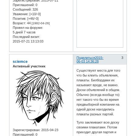
Зарегистрирован
: 2013-07-21
Приглашений:
0
Сообщений:
326
Уважение:
[+10/-0]
Позитив:
[+46/-0]
Возраст:
44
[1982-04-26]
Провел на форуме:
5 дней 7 часов
Последний визит:
2015-07-21 13:13:03
Поделиться
2015-
3
sciemce
06-03 14:36:28
Активный участник
Существуют места для того
что бы клеить объявления,
плакаты. Билбордами их
называют вроде, не важно.
Доски объявлений в общем.
Обычно (всегда вообще то)
нет такого что бы во время
предвыборной компании на
одной доске находились
плакаты разных партий.
Тупо заклеивают всю доску
своими плакатами. Потом
Зарегистрирован
: 2015-04-23
приходит другая партия и
Приглашений:
0