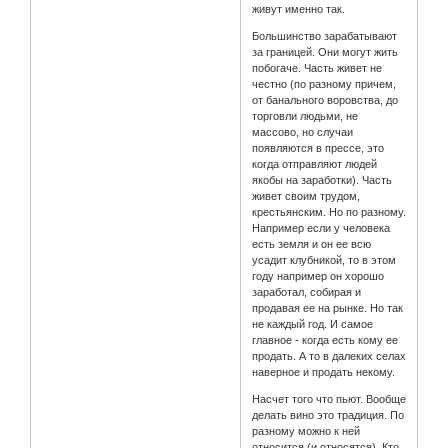
живут именно так.
Большинство зарабатывают
за границей. Они могут жить
побогаче. Часть живет не
честно (по разному причем,
от банального воровства, до
торговли людьми, не
массово, но случаи
появляются в прессе, это
когда отправляют людей
якобы на заработки). Часть
живет своим трудом,
крестьянским. Но по разному.
Например если у человека
есть земля и он ее всю
усадит клубникой, то в этом
году например он хорошо
заработал, собирая и
продавая ее на рынке. Но так
не каждый год. И самое
главное - когда есть кому ее
продать. А то в далеких селах
наверное и продать некому.
Насчет того что пьют. Вообще
делать вино это традиция. По
разному можно к ней
относится (и относятся). Кто