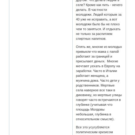
селе? Кроме как пить - нечего
делать. В частности
молодежи. Людей которым за
40 уже не исправить, а вот
молодежи было бы не плохо
чем то заняться. И отдыхать
не только за распитием
спиртных напитков.
Опять же, многие из молодых
привыкли что мама с папой
работают за границей и
присылают деньги. Многие
мечтают уехать в Европу на
заработки. Часто в Италии
работает женщина, а
мужчина дома. Часто дети у
родственников. Мертвые
села наверное все таки в
диковинку, но мертвые улицы
говорят часто встречаются в
глубинке (учитывая что
площадь Молдовы
небольшая, глубинка в
относительном смысле).
Все это усугубляется
политическим кризисом