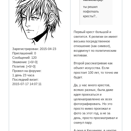
ты решил
пофоткать
кресты?..
Первый крест большой и
светится. К религии он имеет
весьма посредственное
отношение (как символ),
Зарегистрирован
: 2015-04-23
воздвигнут по политическим
Приглашений:
0
мотивам.
Сообщений:
120
Уважение:
[+0/-0]
Второй рассматриваю как
Позитив:
[+0/-0]
объект искусства. Если
Провел на форуме:
простоит 100 лет, то точно им
1 день 23 часа
будет.
Последний визит:
2015-07-17 14:07:11
Да, у нас много крестов,
всяких разных, была даже
идея проехаться и
целенаправленно их всех
фотографировать. Но это
просто мимо проезжал и
фото за этот год, а не за
день, просто просматривал и
скинул пару.
А окна в Кишиневе, в центре,