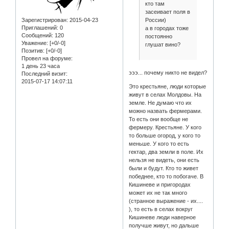
кто там
засеивает поля в
России)
Зарегистрирован
: 2015-04-23
Приглашений:
0
а в городах тоже
Сообщений:
120
постоянно
Уважение:
[+0/-0]
глушат вино?
Позитив:
[+0/-0]
Провел на форуме:
1 день 23 часа
эээ... почему никто не видел?
Последний визит:
2015-07-17 14:07:11
Это крестьяне, люди которые
живут в селах Молдовы. На
земле. Не думаю что их
можно назвать фермерами.
То есть они вообще не
фермеру. Крестьяне. У кого
то больше огород, у кого то
меньше. У кого то есть
гектар, два земли в поле. Их
нельзя не видеть, они есть
были и будут. Кто то живет
победнее, кто то побогаче. В
Кишиневе и пригородах
может их не так много
(странное выражение - их....
), то есть в селах вокруг
Кишиневе люди наверное
получше живут, но дальше