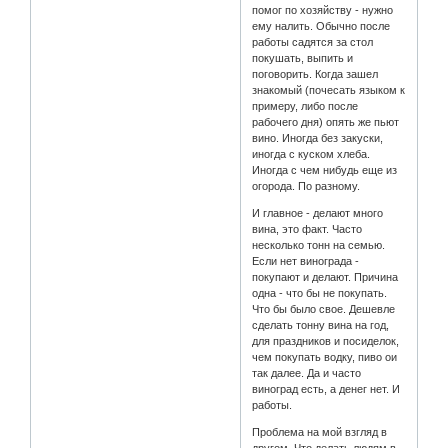
помог по хозяйству - нужно
ему налить. Обычно после
работы садятся за стол
покушать, выпить и
поговорить. Когда зашел
знакомый (почесать языком к
примеру, либо после
рабочего дня) опять же пьют
вино. Иногда без закуски,
иногда с куском хлеба.
Иногда с чем нибудь еще из
огорода. По разному.
И главное - делают много
вина, это факт. Часто
несколько тонн на семью.
Если нет винограда -
покупают и делают. Причина
одна - что бы не покупать.
Что бы было свое. Дешевле
сделать тонну вина на год,
для праздников и посиделок,
чем покупать водку, пиво ои
так далее. Да и часто
виноград есть, а денег нет. И
работы.
Проблема на мой взгляд в
другом. Что делать людям в