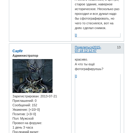
старое здание, наверное
историческое. Несколько раз
проходил и все думал надо
бы сфотографировать, но
чего то стеснялся, вот на
днях сделал снимок.
0
Поделиться
2015-
13
Capfir
07-18 12:12:47
Администратор
красиво.
А что ты ещё
фотографируешь?
0
Зарегистрирован
: 2013-07-21
Приглашений:
0
Сообщений:
152
Уважение:
[+10/-0]
Позитив:
[+3/-0]
Пол:
Мужской
Провел на форуме:
1 день 3 часа
Последний визит: