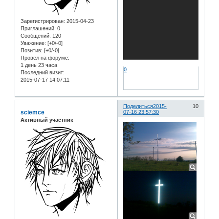
Зарегистрирован
: 2015-04-23
Приглашений:
0
Сообщений:
120
Уважение:
[+0/-0]
Позитив:
[+0/-0]
Провел на форуме:
1 день 23 часа
0
Последний визит:
2015-07-17 14:07:11
Поделиться
2015-
10
sciemce
07-16 23:57:30
Активный участник