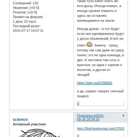
также тупо клеит опять же
Сообщений:
120
всю доску. Иногда поверх, а
Уважение:
[+0/-0]
иногда срывая плакаты и
Позитив:
[+0/-0]
здесь же оставляя,
Провел на форуме:
валяющимися на земле.
1 день 23 часа
Последний визит:
Иногда думал - а что будет
2015-07-17 14:07:11
если они одновременно будут
у доски объявлений. И вот он
ответ
. Замечу сразу,
потому как сам даже не сразу
понял, это не одна команда, а
две. И листовки там хоть и
красные, но одна с серпом и
молотом, а другая со
звездой.
https://play.md/2180692
и да, сервис говорят глючный
(видео)
0
Поделиться
2015-
4
sciemce
06-26 18:34:18
Активный участник
http://3boi.livejournal.com/179196.html
0