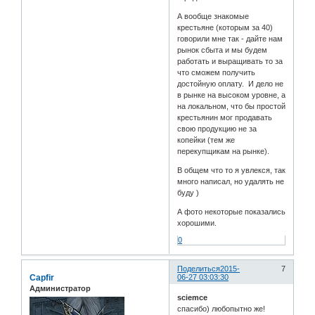
А вообще знакомые
крестьяне (которым за 40)
говорили мне так - дайте нам
рынок сбыта и мы будем
работать и выращивать то за
что сможем получить
достойную оплату. И дело не
в рынке на высоком уровне, а
на локальном, что бы простой
крестьянин мог продавать
свою продукцию не за
копейки (тем же
перекупщикам на рынке).
В общем что то я увлекся, так
много написал, но удалять не
буду )
А фото некоторые показались
хорошими.
0
Поделиться
2015-
7
Capfir
06-27 03:03:30
Администратор
sciemce
спасибо) любопытно же!