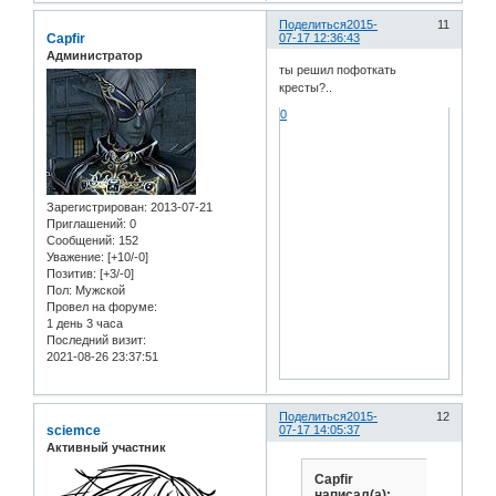
Поделиться
2015-
11
Capfir
07-17 12:36:43
Администратор
ты решил пофоткать
кресты?..
0
Зарегистрирован
: 2013-07-21
Приглашений:
0
Сообщений:
152
Уважение:
[+10/-0]
Позитив:
[+3/-0]
Пол:
Мужской
Провел на форуме:
1 день 3 часа
Последний визит:
2021-08-26 23:37:51
Поделиться
2015-
12
sciemce
07-17 14:05:37
Активный участник
Capfir
написал(а):