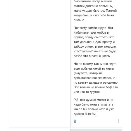
бью палкой, когда магией.
Магией долго не побьешь,
мана уходит быстро. Палкой
когда бьешь - по тебе бьют
сильно.
Поэтому комбинирую. Вот
набил все таки мобов в
Круме, пойду смотреть что
там дальше. Сдам профу и
забуду о нем, в том смысле
что "руками" качать не буду,
разве что в пати с котом.
Но по моему там меня ждет
еще добыча какой то книги
(амулета) который
добывается исключительно
по квесту да еще и рэндомно.
Вот только не помню баф это
или что то другое.
P.S. вот думаю может и не
надо было окна эти качать,
качал бы только кота и уже
далеко был бы...
0