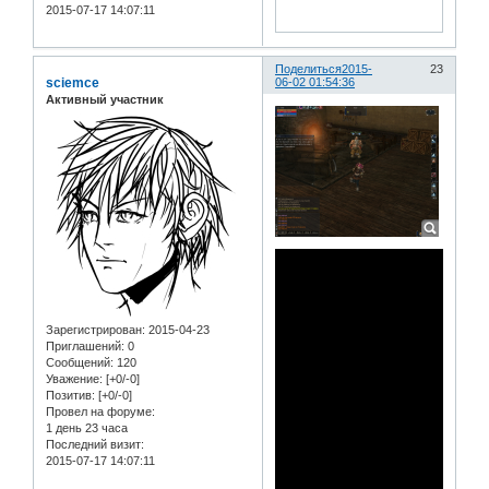
2015-07-17 14:07:11
Поделиться
2015-
23
sciemce
06-02 01:54:36
Активный участник
Зарегистрирован
: 2015-04-23
Приглашений:
0
Сообщений:
120
Уважение:
[+0/-0]
Позитив:
[+0/-0]
Провел на форуме:
1 день 23 часа
Последний визит:
2015-07-17 14:07:11