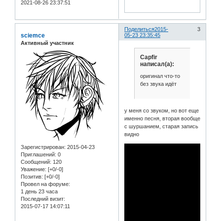
2021-08-26 23:37:51
Поделиться
2015-
3
sciemce
05-23 23:35:45
Активный участник
Capfir
написал(а):
оригинал что-то
без звука идёт
у меня со звуком, но вот еще
именно песня, вторая вообще
с шуршанием, старая запись
видно
Зарегистрирован
: 2015-04-23
Приглашений:
0
Сообщений:
120
Уважение:
[+0/-0]
Позитив:
[+0/-0]
Провел на форуме:
1 день 23 часа
Последний визит:
2015-07-17 14:07:11