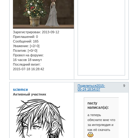
Зарегистрирован
: 2013-09-12
Приглашений:
0
Сообщений:
165
Уважение:
[+2/-0]
Позитив:
[+0/-0]
Провел на форуме:
16 часов 18 минут
Последний визит:
2015-07-18 16:28:42
Поделиться
2015-
9
sciemce
05-24 18:54:07
Активный участник
nacty
написал(а):
а теперь
обясните мне что
за интерлюдия и
как её скачать