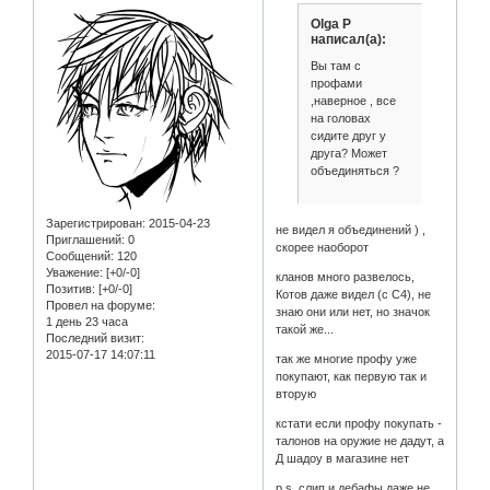
Olga P
написал(а):
Вы там с
профами
,наверное , все
на головах
сидите друг у
друга? Может
объединяться ?
Зарегистрирован
: 2015-04-23
не видел я объединений ) ,
Приглашений:
0
скорее наоборот
Сообщений:
120
Уважение:
[+0/-0]
кланов много развелось,
Позитив:
[+0/-0]
Котов даже видел (с С4), не
Провел на форуме:
знаю они или нет, но значок
1 день 23 часа
такой же...
Последний визит:
2015-07-17 14:07:11
так же многие профу уже
покупают, как первую так и
вторую
кстати если профу покупать -
талонов на оружие не дадут, а
Д шадоу в магазине нет
p.s. слип и дебафы даже не