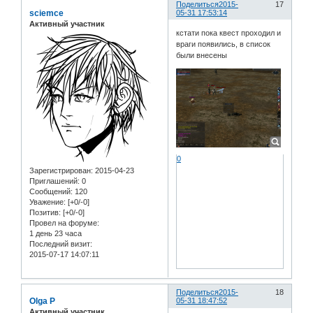
Поделиться
2015-
17
sciemce
05-31 17:53:14
Активный участник
кстати пока квест проходил и
враги появились, в список
были внесены
0
Зарегистрирован
: 2015-04-23
Приглашений:
0
Сообщений:
120
Уважение:
[+0/-0]
Позитив:
[+0/-0]
Провел на форуме:
1 день 23 часа
Последний визит:
2015-07-17 14:07:11
Поделиться
2015-
18
Olga P
05-31 18:47:52
Активный участник