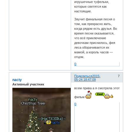
игрушечные туфельки,
которые светятся как
настоящие.
Звучит финальная песня о
том, как прекрасно жить,
когда рядом есть друзья. Во
время песни оказывается,
что всё приключение
девочкам приснилось, фея
леса оборачивается их
мамой, а король часов —
отцом.
0
Поделиться
2015-
7
nacty
05-24 18:47:09
Активный участник
всем прива а я смотрела этот
фильм
0