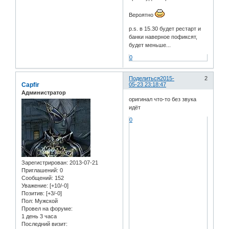
Вероятно
p.s. в 15.30 будет рестарт и
банки наверное пофиксят,
будет меньше...
0
Поделиться
2015-
2
Capfir
05-23 23:18:47
Администратор
оригинал что-то без звука
идёт
0
Зарегистрирован
: 2013-07-21
Приглашений:
0
Сообщений:
152
Уважение:
[+10/-0]
Позитив:
[+3/-0]
Пол:
Мужской
Провел на форуме:
1 день 3 часа
Последний визит: