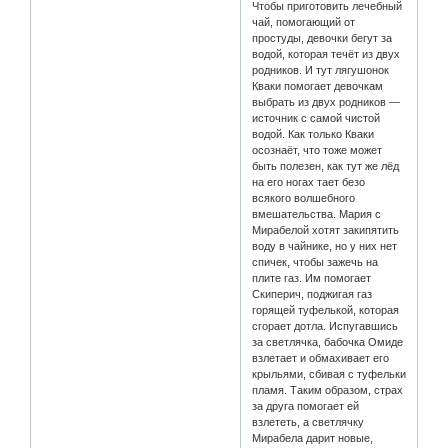
Чтобы приготовить лечебный
чай, помогающий от
простуды, девочки бегут за
водой, которая течёт из двух
родников. И тут лягушонок
Кваки помогает девочкам
выбрать из двух родников —
источник с самой чистой
водой. Как только Кваки
осознаёт, что тоже может
быть полезен, как тут же лёд
на его ногах тает безо
всякого волшебного
вмешательства. Мария с
Мирабелой хотят закипятить
воду в чайнике, но у них нет
спичек, чтобы зажечь на
плите газ. Им помогает
Скиперич, поджигая газ
горящей туфелькой, которая
сгорает дотла. Испугавшись
за светлячка, бабочка Омиде
взлетает и обмахивает его
крыльями, сбивая с туфельки
пламя. Таким образом, страх
за друга помогает ей
взлететь, а светлячку
Мирабела дарит новые,