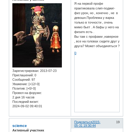
Я на первой профе
практиковала слип-поджиг-
физ урон, но , конечно , не в
девошн.Проблема у варка
только в точности , очень
мимо бьет . А бафы у него на
физатк есть .
Вы там с профами ,наверное
, все на головах сидите друг у
друга? Может объединяться ?
0
Зарегистрирован
: 2013-07-23
Приглашений:
0
Сообщений:
97
Уважение:
[+12/-0]
Позитив:
[+0/-0]
Провел на форуме:
2 дня 16 часов
Последний визит:
2024-09-02 09:40:01
Поделиться
2015-
19
sciemce
05-31 19:30:44
Активный участник