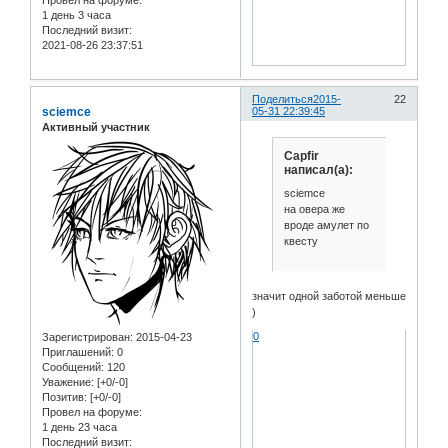
1 день 3 часа
Последний визит:
2021-08-26 23:37:51
Поделиться
2015-
22
sciemce
05-31 22:39:45
Активный участник
Capfir
написал(а):
sciemce
на овера же
вроде амулет по
квесту
значит одной заботой меньше
)
0
Зарегистрирован
: 2015-04-23
Приглашений:
0
Сообщений:
120
Уважение:
[+0/-0]
Позитив:
[+0/-0]
Провел на форуме:
1 день 23 часа
Последний визит: