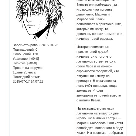
Вместе они наблюдают за
играющими на полянке
девочками, Марией и
Мирабелой. Кваки
вспоминает о приключениях,
которые им когда-то
довелось пережить вместе, и
начинает свой рассказ.
Зарегистрирован
: 2015-04-23
История совместных
Приглашений:
0
приключений друзей
Сообщений:
120
начинается с того, что
Уважение:
[+0/-0]
лягушонок встречается с
Позитив:
[+0/-0]
феей Леса и из ложной
Провел на форуме:
скромности говорит ей, что
1 день 23 часа
лягушки ни к чему не
Последний визит:
пригодны. В наказание за
2015-07-17 14:07:11
ложь («От неправды вода
замерзает») фея
замораживает ручей вместе
с ногами Кваки.
На застрявшего во льду
лягушонка натыкаются две
играющие в мячик сестры —
Мария и Мирабела. Они хотят
освободить попавшего в беду
Кваки. Им помогают собратья