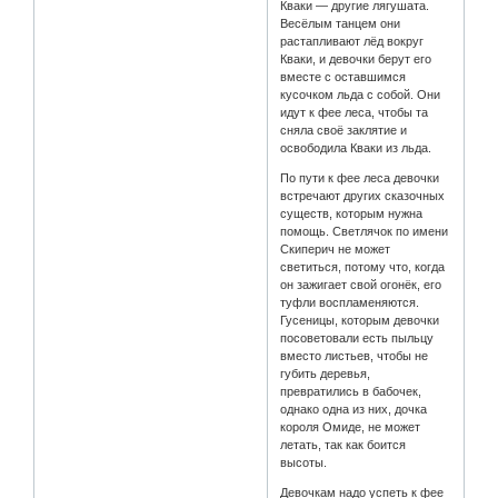
Кваки — другие лягушата.
Весёлым танцем они
растапливают лёд вокруг
Кваки, и девочки берут его
вместе с оставшимся
кусочком льда с собой. Они
идут к фее леса, чтобы та
сняла своё заклятие и
освободила Кваки из льда.
По пути к фее леса девочки
встречают других сказочных
существ, которым нужна
помощь. Светлячок по имени
Скиперич не может
светиться, потому что, когда
он зажигает свой огонёк, его
туфли воспламеняются.
Гусеницы, которым девочки
посоветовали есть пыльцу
вместо листьев, чтобы не
губить деревья,
превратились в бабочек,
однако одна из них, дочка
короля Омиде, не может
летать, так как боится
высоты.
Девочкам надо успеть к фее