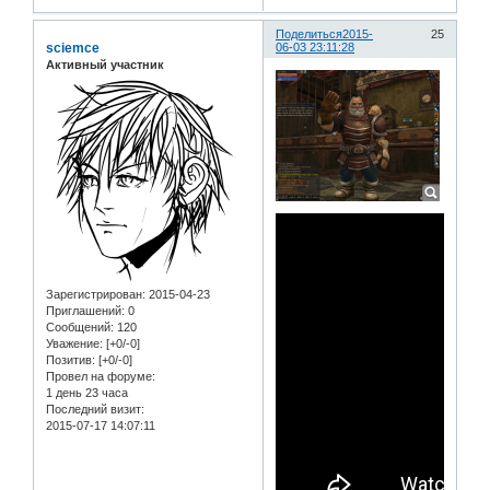
Поделиться
2015-
25
sciemce
06-03 23:11:28
Активный участник
Зарегистрирован
: 2015-04-23
Приглашений:
0
Сообщений:
120
Уважение:
[+0/-0]
Позитив:
[+0/-0]
Провел на форуме:
1 день 23 часа
Последний визит:
2015-07-17 14:07:11