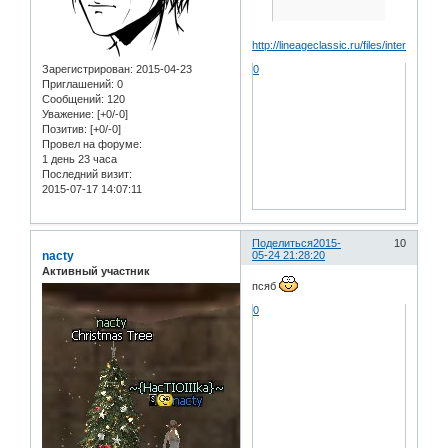
http://lineageclassic.ru/files/interlude_x7/
Зарегистрирован
: 2015-04-23
0
Приглашений:
0
Сообщений:
120
Уважение:
[+0/-0]
Позитив:
[+0/-0]
Провел на форуме:
1 день 23 часа
Последний визит:
2015-07-17 14:07:11
Поделиться
2015-
10
nacty
05-24 21:28:20
Активный участник
псяб
0