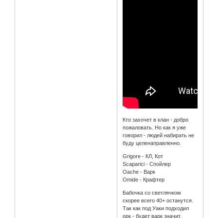
Кто захочет в клан - добро
пожаловать. Но как я уже
говорил - людей набирать не
буду целенаправленно.
Grigore - КЛ, Кот
Scaparici - Спойлер
Oache - Варк
Omide - Крафтер
Бабочка со светлячком
скорее всего 40+ останутся.
Так как под Уаки подходил
орк - будет варк значит.