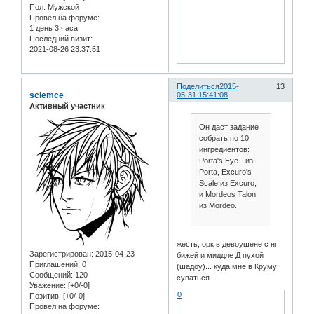
Пол:
Мужской
Провел на форуме:
1 день 3 часа
Последний визит:
2021-08-26 23:37:51
Поделиться
2015-
13
sciemce
05-31 15:41:08
Активный участник
Он даст задание
собрать по 10
ингредиентов:
Porta's Eye - из
Porta, Excuro's
Scale из Excuro,
и Mordeos Talon
из Mordeo.
жесть, орк в девоушене с нг
Зарегистрирован
: 2015-04-23
бижей и миддле Д пухой
Приглашений:
0
(шадоу)... куда мне в Круму
Сообщений:
120
суваться...
Уважение:
[+0/-0]
0
Позитив:
[+0/-0]
Провел на форуме: