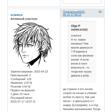
Поделиться
2015-
16
sciemce
05-31 17:46:12
Активный участник
Olga P
написал(а):
sciemce
А ты варка
качаешь? Как
магом дерешься
? Я варков в
соло как физиков
качаю. А если
везло в пати
вписаться , то
тогда маг пушку
Зарегистрирован
: 2015-04-23
Приглашений:
0
давала и робу.
Сообщений:
120
Уважение:
[+0/-0]
Позитив:
[+0/-0]
да странно я его качаю,
Провел на форуме:
скорее не качаю а убиваю
1 день 23 часа
мобов по квесту. Как уже
Последний визит:
писал - в девоушене и с
2015-07-17 14:07:11
шадоу Д (средним), а и под
банками магазинными. Когда