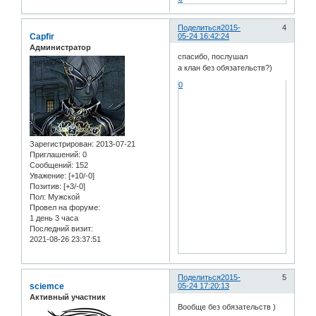
Поделиться
2015-
4
Capfir
05-24 16:42:24
Администратор
спасибо, послушал
а клан без обязательств?)
0
Зарегистрирован
: 2013-07-21
Приглашений:
0
Сообщений:
152
Уважение:
[+10/-0]
Позитив:
[+3/-0]
Пол:
Мужской
Провел на форуме:
1 день 3 часа
Последний визит:
2021-08-26 23:37:51
Поделиться
2015-
5
sciemce
05-24 17:20:13
Активный участник
Вообще без обязательств )