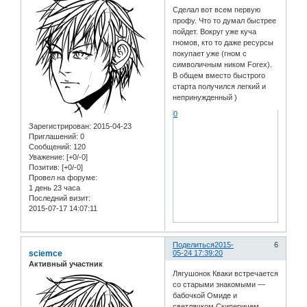
Сделал вот всем первую
профу. Что то думал быстрее
пойдет. Вокруг уже куча
гномов, кто то даже ресурсы
покупает уже (гном с
символичным ником Forex).
В общем вместо быстрого
старта получился легкий и
непринужденный )
0
Зарегистрирован
: 2015-04-23
Приглашений:
0
Сообщений:
120
Уважение:
[+0/-0]
Позитив:
[+0/-0]
Провел на форуме:
1 день 23 часа
Последний визит:
2015-07-17 14:07:11
Поделиться
2015-
6
sciemce
05-24 17:39:20
Активный участник
Лягушонок Кваки встречается
со старыми знакомыми —
бабочкой Омиде и
светлячком Скиперичем.