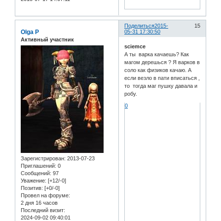
Поделиться
2015-
15
Olga P
05-31 17:30:50
Активный участник
sciemce
А ты варка качаешь? Как
магом дерешься ? Я варков в
соло как физиков качаю. А
если везло в пати вписаться ,
то тогда маг пушку давала и
робу.
0
Зарегистрирован
: 2013-07-23
Приглашений:
0
Сообщений:
97
Уважение:
[+12/-0]
Позитив:
[+0/-0]
Провел на форуме:
2 дня 16 часов
Последний визит:
2024-09-02 09:40:01