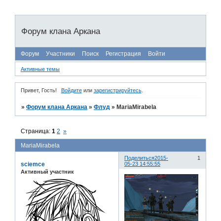
Форум клана Аркана
Форум
Участники
Поиск
Регистрация
Войти
Активные темы
Привет, Гость!
Войдите
или
зарегистрируйтесь
.
»
Форум клана Аркана
»
Флуд
»
MariaMirabela
Страница:
1
2
»
MariaMirabela
Поделиться
2015-
1
sciemce
05-23 14:55:55
Активный участник