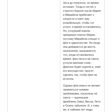
леса до полуночи, но время
истекает. Тогда в гостях у
строгого Короля часов Мария
и Мирабела прибегают к
хитрости и поют ему
колыбельную, чтобы тот
уснул, и время остановилось.
Но, уснувший король
прищемил платье Марии,
поэтому Мирабела спешит к
фее в одиночестве. Но когда
она добирается до места
назначения, оказывается,
что, когда остановилось
время, фея леса и её свита
уснули крепким сном.
Девочки будят короля и, зная
его могущество, просят
сделать так, чтобы фея не
исчезла.
Однако фея вовсе не желает
заниматься чужими
проблемами, поскольку её
свита — маленькие
фрейлины Зима, Весна, Лето
и Осень заболели. И, к тому
же, в чайнике нет воды.