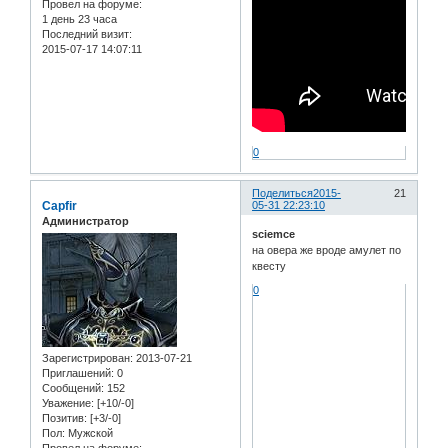
Провел на форуме:
1 день 23 часа
Последний визит:
2015-07-17 14:07:11
0
Поделиться
2015-
21
Capfir
05-31 22:23:10
Администратор
sciemce
на овера же вроде амулет по
квесту
0
Зарегистрирован
: 2013-07-21
Приглашений:
0
Сообщений:
152
Уважение:
[+10/-0]
Позитив:
[+3/-0]
Пол:
Мужской
Провел на форуме: