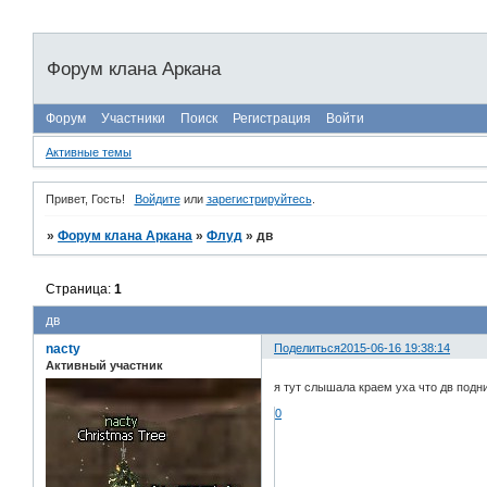
Форум клана Аркана
Форум
Участники
Поиск
Регистрация
Войти
Активные темы
Привет, Гость!
Войдите
или
зарегистрируйтесь
.
»
Форум клана Аркана
»
Флуд
»
дв
Страница:
1
дв
nacty
Поделиться
2015-06-16 19:38:14
Активный участник
я тут слышала краем уха что дв под
0