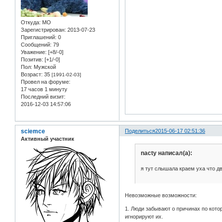
Откуда:
МО
Зарегистрирован
: 2013-07-23
Приглашений:
0
Сообщений:
79
Уважение:
[+8/-0]
Позитив:
[+1/-0]
Пол:
Мужской
Возраст:
35
[1991-02-03]
Провел на форуме:
17 часов 1 минуту
Последний визит:
2016-12-03 14:57:06
sciemce
Поделиться
2015-06-17 02:51:36
Активный участник
nacty написал(а):
я тут слышала краем уха что 
Невозможные возможности:
1. Люди забывают о причинах по кото
игнорируют их.