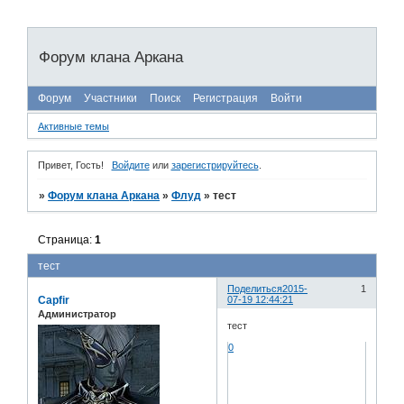
Форум клана Аркана
Форум
Участники
Поиск
Регистрация
Войти
Активные темы
Привет, Гость!
Войдите
или
зарегистрируйтесь
.
»
Форум клана Аркана
»
Флуд
»
тест
Страница:
1
тест
Поделиться
2015-
1
Capfir
07-19 12:44:21
Администратор
тест
0