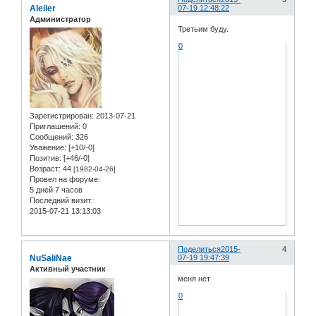
Aleiler
07-19 12:48:22
Администратор
Третьим буду.
0
Зарегистрирован
: 2013-07-21
Приглашений:
0
Сообщений:
326
Уважение:
[+10/-0]
Позитив:
[+46/-0]
Возраст:
44
[1982-04-26]
Провел на форуме:
5 дней 7 часов
Последний визит:
2015-07-21 13:13:03
Поделиться
2015-
4
NuSaliNae
07-19 19:47:39
Активный участник
меня нет
0