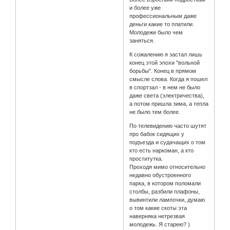
и более уже
профессиональным даже
деньги какие то платили.
Молодежи было чем
заняться.
К сожалению я застал лишь
конец этой эпохи "вольной
борьбы". Конец в прямом
смысле слова. Когда я пошел
в спортзал - в нем не было
даже света (электричества),
а потом пришла зима, а тепла
не было тем более.
По телевидению часто шутят
про бабок сидящих у
подъезда и судачащих о том
кто есть наркоман, а кто
проститутка.
Проходя мимо относительно
недавно обустроенного
парка, в котором поломали
столбы, разбили плафоны,
вывинтили лампочки, думаю
о том какие скоты эта
наверняка нетрезвая
молодежь. Я старею? )