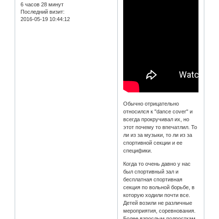
6 часов 28 минут
Последний визит:
2016-05-19 10:44:12
Обычно отрицательно
относился к "dance cover" и
всегда прокручивал их, но
этот почему то впечатлил. То
ли из за музыки, то ли из за
спортивной секции и ее
специфики.
Когда то очень давно у нас
был спортивный зал и
бесплатная спортивная
секция по вольной борьбе, в
которую ходили почти все.
Детей возили не различные
мероприятия, соревнования.
Более взрослым подросткам