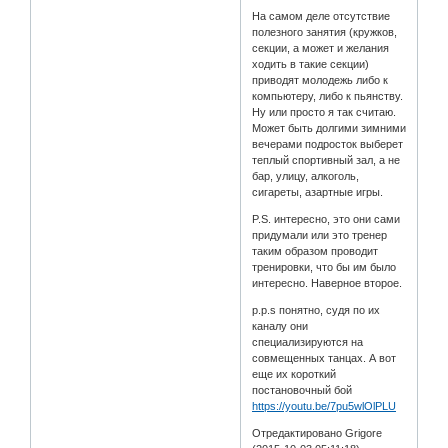
На самом деле отсутствие
полезного занятия (кружков,
секции, а может и желания
ходить в такие секции)
приводят молодежь либо к
компьютеру, либо к пьянству.
Ну или просто я так считаю.
Может быть долгими зимними
вечерами подросток выберет
теплый спортивный зал, а не
бар, улицу, алкоголь,
сигареты, азартные игры.
P.S. интересно, это они сами
придумали или это тренер
таким образом проводит
тренировки, что бы им было
интересно. Наверное второе.
p.p.s понятно, судя по их
каналу они
специализируются на
совмещенных танцах. А вот
еще их короткий
постановочный бой
https://youtu.be/7pu5wlOlPLU
Отредактировано Grigore