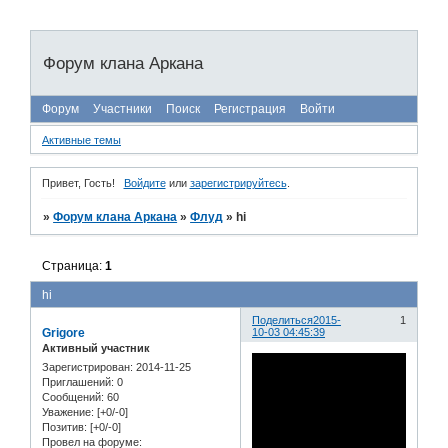
Форум клана Аркана
Форум
Участники
Поиск
Регистрация
Войти
Активные темы
Привет, Гость!
Войдите
или
зарегистрируйтесь
.
»
Форум клана Аркана
»
Флуд
»
hi
Страница:
1
hi
Поделиться
2015-
1
Grigore
10-03 04:45:39
Активный участник
Зарегистрирован
: 2014-11-25
Приглашений:
0
Сообщений:
60
Уважение:
[+0/-0]
Позитив:
[+0/-0]
Провел на форуме: