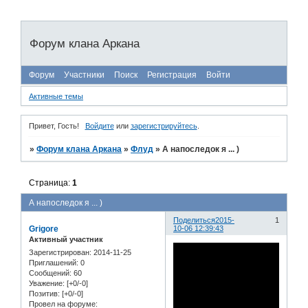
Форум клана Аркана
Форум
Участники
Поиск
Регистрация
Войти
Активные темы
Привет, Гость!
Войдите
или
зарегистрируйтесь
.
»
Форум клана Аркана
»
Флуд
»
А напоследок я ... )
Страница:
1
А напоследок я ... )
Поделиться
2015-
1
Grigore
10-06 12:39:43
Активный участник
Зарегистрирован
: 2014-11-25
Приглашений:
0
Сообщений:
60
Уважение:
[+0/-0]
Позитив:
[+0/-0]
Провел на форуме: