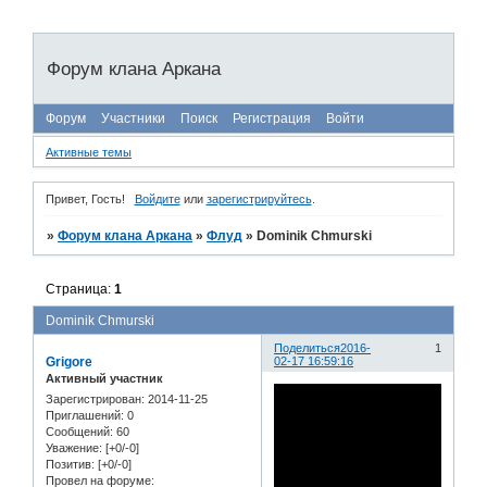
Форум клана Аркана
Форум
Участники
Поиск
Регистрация
Войти
Активные темы
Привет, Гость!
Войдите
или
зарегистрируйтесь
.
»
Форум клана Аркана
»
Флуд
»
Dominik Chmurski
Страница:
1
Dominik Chmurski
Поделиться
2016-
1
Grigore
02-17 16:59:16
Активный участник
Зарегистрирован
: 2014-11-25
Приглашений:
0
Сообщений:
60
Уважение:
[+0/-0]
Позитив:
[+0/-0]
Провел на форуме: