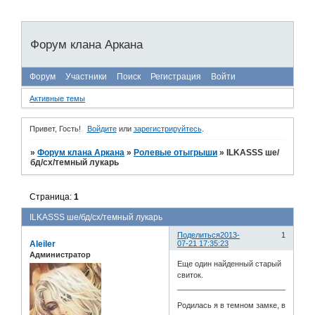
Форум клана Аркана
Форум
Участники
Поиск
Регистрация
Войти
Активные темы
Привет, Гость!
Войдите
или
зарегистрируйтесь
.
»
Форум клана Аркана
»
Ролевые отыгрыши
»
ILKASSS ше/
бд/сх/темный лукарь
Страница:
1
ILKASSS ше/бд/сх/темный лукарь
Поделиться
2013-
1
Aleiler
07-21 17:35:23
Администратор
Еще один найденный старый
свиток.
________________________________
Родилась я в темном замке, в