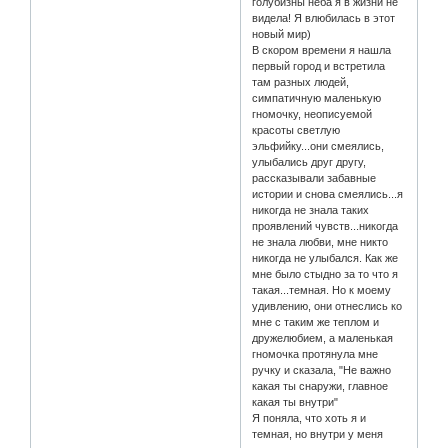
голубизны неба я в жизни не
видела! Я влюбилась в этот
новый мир)
В скором времени я нашла
первый город и встретила
там разных людей,
симпатичную маленькую
гномочку, неописуемой
красоты светлую
эльфийку...они смеялись,
улыбались друг другу,
рассказывали забавные
истории и снова смеялись...я
никогда не знала таких
проявлений чувств...никогда
не знала любви, мне никто
никогда не улыбался. Как же
мне было стыдно за то что я
такая...темная. Но к моему
удивлению, они отнеслись ко
мне с таким же теплом и
дружелюбием, а маленькая
гномочка протянула мне
ручку и сказала, "Не важно
какая ты снаружи, главное
какая ты внутри"
Я поняла, что хоть я и
темная, но внутри у меня