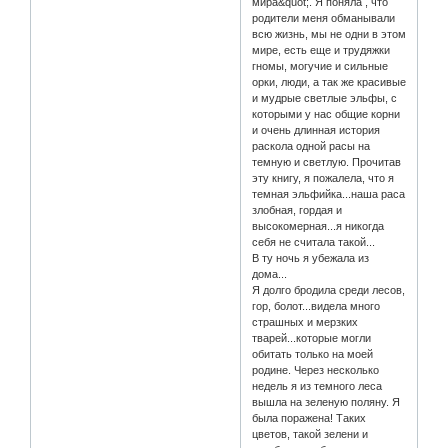
мира&quot;. Я поняла , что
родители меня обманывали
всю жизнь, мы не одни в этом
мире, есть еще и трудяжки
гномы, могучие и сильные
орки, люди, а так же красивые
и мудрые светлые эльфы, с
которыми у нас общие корни
и очень длинная история
раскола одной расы на
темную и светлую. Прочитав
эту книгу, я пожалела, что я
темная эльфийка...наша раса
злобная, гордая и
высокомерная...я никогда
себя не считала такой...
В ту ночь я убежала из
дома...
Я долго бродила среди лесов,
гор, болот...видела много
страшных и мерзких
тварей...которые могли
обитать только на моей
родине. Через несколько
недель я из темного леса
вышла на зеленую поляну. Я
была поражена! Таких
цветов, такой зелени и