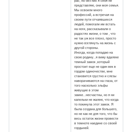
рас, но без них я себя не
представляю, они моя семья.
Мы освоили много
профессий, а встречая на
своем пути отчаявшихся
людей, помогали им встать
на ноги, рассказывали о
радостях жизни, о том , что
не так уж все плохо, просто
нужно взглянуть на жизнь с
другой стороны.
Иногда, когда попадаю на
свою родину...я вижу вдалеке
темный замок ,который
простоит еще не один век в
гордом одиночестве, мне
становится грустно и слезы
наворачиваются на глаза, от
того насколько эльфы
живущие в этом
замке...несчастны, но я ни
капельки не жалею, что когда
то покинула этот замок. Я
была создана для большего,
но не как не для того, что бы
весь остаток жизни провести
в темноте наедине со своей
гордыней.