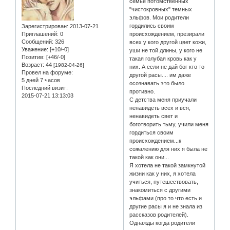
семье потомственных
"чистокровных" темных
эльфов. Мои родители
гордились своим
Зарегистрирован
: 2013-07-21
Приглашений:
0
происхождением, презирали
Сообщений:
326
всех у кого другой цвет кожи,
Уважение:
[+10/-0]
уши не той длины, у кого не
Позитив:
[+46/-0]
такая голубая кровь как у
Возраст:
44
[1982-04-26]
них. А если не дай бог кто то
Провел на форуме:
другой расы.... им даже
5 дней 7 часов
осознавать это было
Последний визит:
противно.
2015-07-21 13:13:03
С детства меня приучали
ненавидеть всех и вся,
ненавидеть свет и
боготворить тьму, учили меня
гордиться своим
происхождением...к
сожалению для них я была не
такой как они...
Я хотела не такой замкнутой
жизни как у них, я хотела
учиться, путешествовать,
знакомиться с другими
эльфами (про то что есть и
другие расы я и не знала из
рассказов родителей).
Однажды когда родители