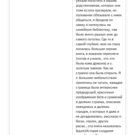
уехали погостить к нашим
родственникам, которых они
тоже кстати презирали, но
положение обязывало с ними
общаться, я бродила по
замку и наткнулась на
семейную библиотеку, там
было много разных книг до
самого потолка. Где то в
самой глубине, мне на глаза
попалась большая черная
книга, в кожаном переплете
(потом я узнала , что это
была кожа дракона) и с
золотым замком. Как ни
странно она была открыта. Я
с большим любопытством
принялась ее читать, кажадая
страница была интереснее
предыдущей, красочные
изображения битв и сражений
в далеких странах, описание
неведомых и далеких
городов, о которых я даже и
не догадывалась, рассказы о
богах, героях, других
расах...эта книга называлась
&quot;История создания