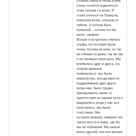
столько света и тепла и мне
очень хочется поделиться
этим теплом со всем; Я
стала учиться на Оракула,
помогала всем, спасала от
гибели...я хотела быть
полезной....хотела что бы
меня...любили.
Вскоре я встретила темного
эльфа, его история была
очень похожа на мою, он так
же сбежал из дома, так же как
я не понимал свою расу. Мы
влюбились друг в друга, и в
скором времени
поженились). мы были
неразлучны, всегда вместе,
поддерживали друг друга
когда нам было трудно
преодолевать какие то
препятствия на нашем пути и
радовались когда у нас все
получалось, мы были
счастливы. Мы
путешествовали, наверно нет
такого места в мире, где бы
мы не побывали. Мы нашли
много друзей, они все разных