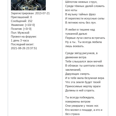
Шёпотом нежных струн,
Среди тёмных далей сложить
все ноты
Зарегистрирован
: 2013-07-21
В музыку тайных фраз
Приглашений:
0
И переплести искусные силы
Сообщений:
152
В летнюю ночь без лун.
Уважение:
[+10/-0]
Позитив:
[+3/-0]
Я любил в тишине над
Пол:
Мужской
туманной далью
Провел на форуме:
Первые лучи света встречать
1 день 3 часа
Ну а ты.. Ты всегда любила
Последний визит:
лишь воевать.
2021-08-26 23:37:51
Среди звёзд рисунков, в
движении ветра
Тебе слышался звон мечей
В облаках ты шептала слова
заклинаний,
Дарующих смерть.
И в тебе жила безумная вера
Что эта земля будет твоей
Приносимые жертву враги
Должны в ней сгореть.
Ты всегда побеждала,
повержены ветром
Они умирали у твоих ног.
Кто молил о пощаде, а кто и
без страха