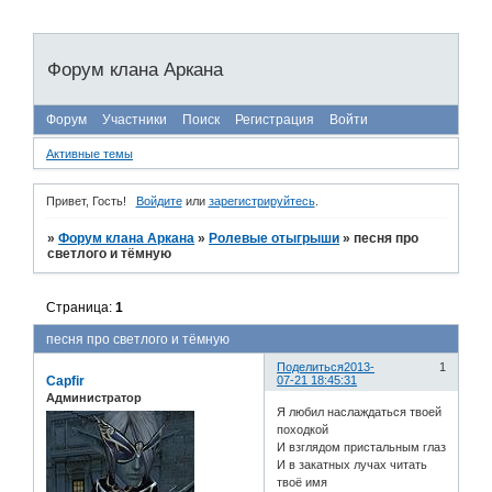
Форум клана Аркана
Форум
Участники
Поиск
Регистрация
Войти
Активные темы
Привет, Гость!
Войдите
или
зарегистрируйтесь
.
»
Форум клана Аркана
»
Ролевые отыгрыши
»
песня про
светлого и тёмную
Страница:
1
песня про светлого и тёмную
Поделиться
2013-
1
Capfir
07-21 18:45:31
Администратор
Я любил наслаждаться твоей
походкой
И взглядом пристальным глаз
И в закатных лучах читать
твоё имя