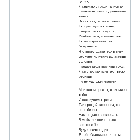
целуя,
Я снимаю с груди талисман.
Поднимает мой подчинённый
знамя
Высоко над моей головой.
Ты приходишь ко мне,
смирив свою гордость,
Улыбаешься, я молча пью..
Твоё очарованье так
безгранично,
Что впору сдаваться в плен.
Бесконечно нежно излагаешь
условья,
Предалгаешь прочный союз.
Я смотрю как взлетают твою
ресницы,
Но не жду уже перемен.
Мои песни допеты, я сломлен
тобою,
И неискупимы грехи
Так прощай, королева, на
поле битвы
Нам не дано воскресать
В моём вечном отныне
восторге боя
Буду я вечно один.
Я тебе благодарен, что ты
научила