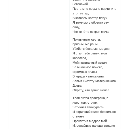
невзначай..
Пусть мне не дано подчинить
этот ветер,
В котором костёр потух
Я тоже могу обрести эту
силу,
Что течёт с острия меча..
Привычные жесты,
привычные раны,
Убийств бесславные дни
Я стал тебе равен, моя
королева,
Мой призрачный идеал
За мной моё войско,
огромные планы
Впереди - замка огни..
Забыв чистоту Материнского
Древа,
Обрету, что давно желал.
Твоя битва проиграна, в
яростных струях
Затихает твой ураган..
И охрипший голос бессильно
стенает
Проклятия в адрес мой
И, ослабшие пальцы изящно