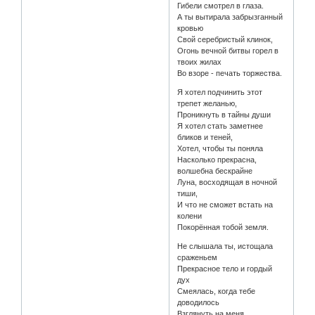
Гибели смотрел в глаза.
А ты вытирала забрызганный
кровью
Свой серебристый клинок,
Огонь вечной битвы горел в
твоих жилах
Во взоре - печать торжества.
Я хотел подчинить этот
трепет желанью,
Проникнуть в тайны души
Я хотел стать заметнее
бликов и теней,
Хотел, чтобы ты поняла
Насколько прекрасна,
волшебна бескрайне
Луна, восходящая в ночной
тиши,
И что не сможет встать на
колени
Покорённая тобой земля.
Не слышала ты, истощала
сраженьем
Прекрасное тело и гордый
дух
Смеялась, когда тебе
доводилось
Взглянуть на меня