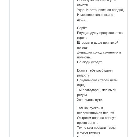
Последнюю песню в уши
свистя.
Удар. И остановиться сердце,
И мертвое тело покинет
душа.
Capfir:
Рвущие душу предательства,
горечь,
Штормы в душе при тихой
погоде,
Душащий холод сомнения в
полночь...
Но люди уходят.
Если в тебе разбудили
радость,
Придали сил к твоей цели
идти,
Ты благодарен, что были
рядом
Хоть часть пути.
Только, пускай в
несложившихся песнях
Остриям слов не вернуть
время вспять,
Тех, с кем прошли через
многое вместе