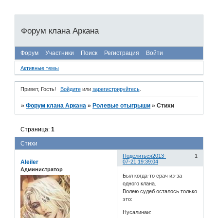
Форум клана Аркана
Форум
Участники
Поиск
Регистрация
Войти
Активные темы
Привет, Гость!
Войдите
или
зарегистрируйтесь
.
»
Форум клана Аркана
»
Ролевые отыгрыши
»
Стихи
Страница:
1
Стихи
Поделиться
2013-
1
Aleiler
07-21 19:39:04
Администратор
Был когда-то срач из-за
одного клана.
Волею судеб осталось только
это:
Нусалинаи: