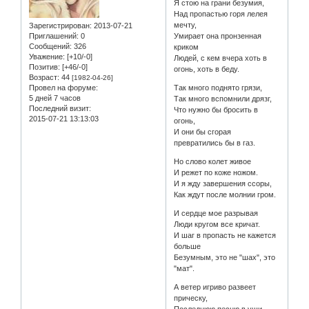
Я стою на грани безумия,
Над пропастью горя лелея
мечту,
Зарегистрирован
: 2013-07-21
Приглашений:
0
Умирает она пронзенная
Сообщений:
326
криком
Уважение:
[+10/-0]
Людей, с кем вчера хоть в
Позитив:
[+46/-0]
огонь, хоть в беду.
Возраст:
44
[1982-04-26]
Провел на форуме:
Так много поднято грязи,
5 дней 7 часов
Так много вспомнили дрязг,
Последний визит:
Что нужно бы бросить в
2015-07-21 13:13:03
огонь,
И они бы сгорая
превратились бы в газ.
Но слово колет живое
И режет по коже ножом.
И я жду завершения ссоры,
Как ждут после молнии гром.
И сердце мое разрывая
Люди кругом все кричат.
И шаг в пропасть не кажется
больше
Безумным, это не "шах", это
"мат".
А ветер игриво развеет
прическу,