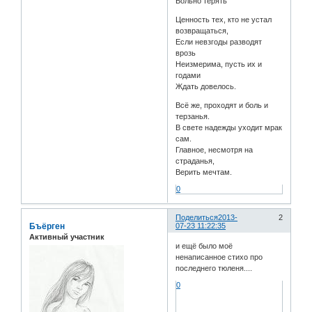
Больно терять
Ценность тех, кто не устал
возвращаться,
Если невзгоды разводят
врозь
Неизмерима, пусть их и
годами
Ждать довелось.
Всё же, проходят и боль и
терзанья.
В свете надежды уходит мрак
сам.
Главное, несмотря на
страданья,
Верить мечтам.
0
Поделиться
2013-
2
Бъёрген
07-23 11:22:35
Активный участник
и ещё было моё
ненаписанное стихо про
последнего тюленя....
0