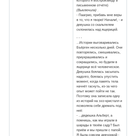
которого я воспроизведу в
письменном отчёте)
(Выключила)
.
- Паагрио, прибавь мне веры
в то, что я творю! Начали!, - и
девушка со скальпелем
склонилась над ящерицей.
- - -
...Истории выговаривались
Бъёрген несколько дней. Они
повторялись, смешивались,
приукрашивались и
сокращались, но будили в
ящерице всё человеческое.
Девушка боялась засыпать
надолго, боялась упустить
момент, когда память тела
начнёт гаснуть, из-за чего
опыт может пойти не так.
Поэтому она записала одну
из историй на эхо-кристалл и
позволяла себе дремать под
неё:
- ...дядюшка Альберт, а
помнишь, как мы играли в
шарады в твоём саду? Был
приём и мы пришли с папой.
Я была совсем девчонкой -