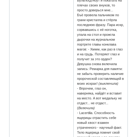
Бульгкхдтноут и покатать на
плечах своих внуков, то
просто доверься мне...
Бъё провела пальчиком по
грани кристалла и стёрла
последнюю фразу. Пара искр,
сорвавшись с её ноготка,
упала на стол и прожгла
дырочки на журнальном
портрете главы конклава
магов: - Хммм, как раз в глаз
и на грудь. Потеряет глаз и
получит за это орден?
Девушка снова включила
запись: Ремарка для памяти:
не забыть проверить наличие
пророческой составляющей в
моих искрах!
(выключила)
- Впрочем, глаз он,
наверняка, найдёт и вставит
на место. А вот медальку не
отдаст... не отдаст...
(
Включила)
- Lacertilia. Способность
ящерицы отрастить себе
новый хвост взамен
утраченного - научный факт.
Тело ящерица помнит свой