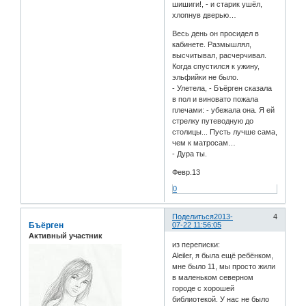
шишиги!, - и старик ушёл,
хлопнув дверью…
Весь день он просидел в
кабинете. Размышлял,
высчитывал, расчерчивал.
Когда спустился к ужину,
эльфийки не было.
- Улетела, - Бъёрген сказала
в пол и виновато пожала
плечами: - убежала она. Я ей
стрелку путеводную до
столицы... Пусть лучше сама,
чем к матросам…
- Дура ты.
Февр.13
0
Поделиться
2013-
4
Бъёрген
07-22 11:56:05
Активный участник
из переписки:
Aleiler, я была ещё ребёнком,
мне было 11, мы просто жили
в маленьком северном
городе с хорошей
библиотекой. У нас не было