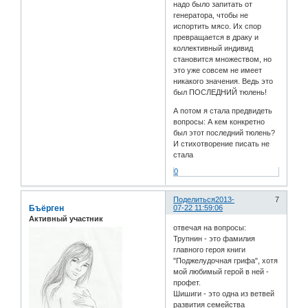
надо было запитать от
генератора, чтобы не
испортить мясо. Их спор
превращается в драку и
коллективный индивид
становится множеством, но
это уже совсем не имеет
никакого значения. Ведь это
был ПОСЛЕДНИЙ тюлень!
А потом я стала предвидеть
вопросы: А кем конкретно
был этот последний тюлень?
И стихотворение писать не
стала
0
Поделиться
2013-
7
Бъёрген
07-22 11:59:06
Активный участник
отвечая на вопросы:
Трупнин - это фамилия
главного героя книги
"Поджелудочная грифа", хотя
мой любимый герой в ней -
профет.
Шишиги - это одна из ветвей
развития семейства