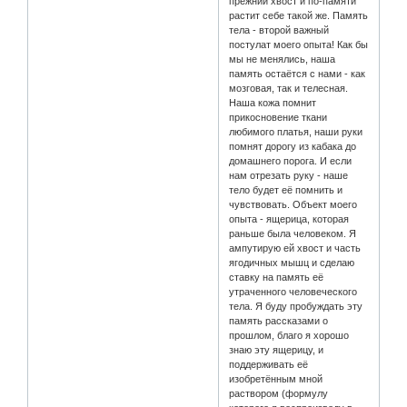
прежний хвост и по-памяти
растит себе такой же. Память
тела - второй важный
постулат моего опыта! Как бы
мы не менялись, наша
память остаётся с нами - как
мозговая, так и телесная.
Наша кожа помнит
прикосновение ткани
любимого платья, наши руки
помнят дорогу из кабака до
домашнего порога. И если
нам отрезать руку - наше
тело будет её помнить и
чувствовать. Объект моего
опыта - ящерица, которая
раньше была человеком. Я
ампутирую ей хвост и часть
ягодичных мышц и сделаю
ставку на память её
утраченного человеческого
тела. Я буду пробуждать эту
память рассказами о
прошлом, благо я хорошо
знаю эту ящерицу, и
поддерживать её
изобретённым мной
раствором (формулу