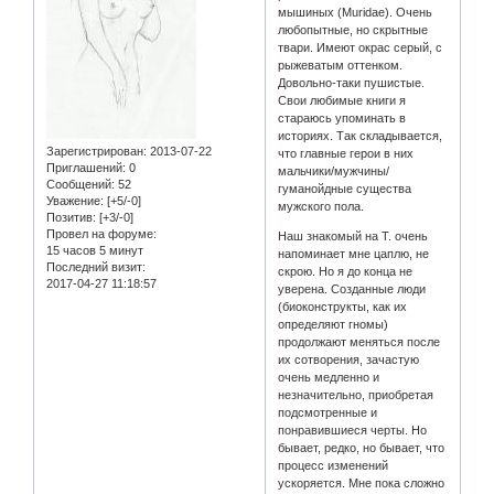
мышиных (Muridae). Очень
любопытные, но скрытные
твари. Имеют окрас серый, с
рыжеватым оттенком.
Довольно-таки пушистые.
Свои любимые книги я
стараюсь упоминать в
историях. Так складывается,
Зарегистрирован
: 2013-07-22
что главные герои в них
Приглашений:
0
мальчики/мужчины/
Сообщений:
52
гуманойдные существа
Уважение:
[+5/-0]
мужского пола.
Позитив:
[+3/-0]
Провел на форуме:
Наш знакомый на Т. очень
15 часов 5 минут
напоминает мне цаплю, не
Последний визит:
скрою. Но я до конца не
2017-04-27 11:18:57
уверена. Созданные люди
(биоконструкты, как их
определяют гномы)
продолжают меняться после
их сотворения, зачастую
очень медленно и
незначительно, приобретая
подсмотренные и
понравившиеся черты. Но
бывает, редко, но бывает, что
процесс изменений
ускоряется. Мне пока сложно