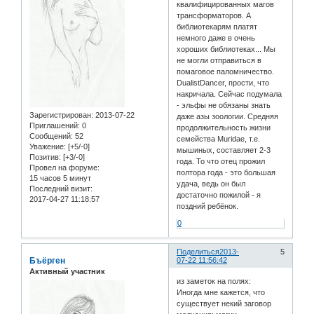
квалифицированных магов
трансформаторов. А
библиотекарям платят
немного даже в очень
хороших библиотеках... Мы
не могли отправиться в
помаговое паломничество.
DualistDancer, прости, что
накричала. Сейчас подумала
- эльфы не обязаны знать
Зарегистрирован
: 2013-07-22
даже азы зоологии. Средняя
Приглашений:
0
продолжительность жизни
Сообщений:
52
семейства Muridae, т.е.
Уважение:
[+5/-0]
мышиных, составляет 2-3
Позитив:
[+3/-0]
года. То что отец прожил
Провел на форуме:
полтора года - это большая
15 часов 5 минут
удача, ведь он был
Последний визит:
достаточно пожилой - я
2017-04-27 11:18:57
поздний ребёнок.
0
Поделиться
2013-
5
Бъёрген
07-22 11:56:42
Активный участник
из заметок на полях:
Иногда мне кажется, что
существует некий заговор