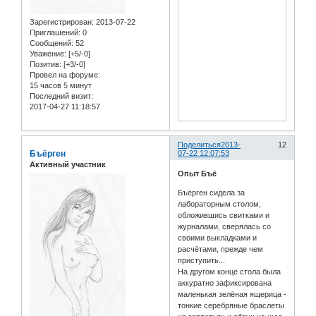
Зарегистрирован
: 2013-07-22
Приглашений:
0
Сообщений:
52
Уважение:
[+5/-0]
Позитив:
[+3/-0]
Провел на форуме:
15 часов 5 минут
Последний визит:
2017-04-27 11:18:57
Поделиться
2013-
12
Бъёрген
07-22 12:07:53
Активный участник
Опыт Бъё
Бъёрген сидела за
лабораторным столом,
обложившись свитками и
журналами, сверялась со
своими выкладками и
расчётами, прежде чем
приступить...
На другом конце стола была
аккуратно зафиксирована
маленькая зелёная ящерица -
тонкие серебряные браслеты