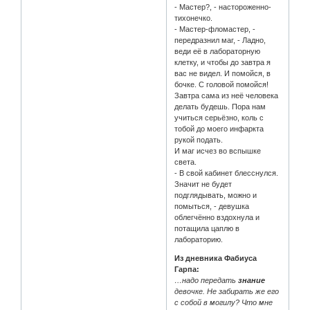
- Мастер?, - настороженно-
тихонечко.
- Мастер-фломастер, -
передразнил маг, - Ладно,
веди её в лабораторную
клетку, и чтобы до завтра я
вас не видел. И помойся, в
бочке. С головой помойся!
Завтра сама из неё человека
делать будешь. Пора нам
учиться серьёзно, коль с
тобой до моего инфаркта
рукой подать.
И маг исчез во вспышке
света.
- В свой кабинет блесснулся.
Значит не будет
подглядывать, можно и
помыться, - девушка
облегчённо вздохнула и
потащила цаплю в
лабораторию.
Из дневника Фабиуса
Гарпа:
…надо передать
знание
девочке. Не забирать же его
с собой в могилу? Что мне