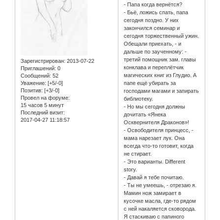
- Папа когда вернётся?
- Бьё, ложись спать, папа
сегодня поздно. У них
закончился семинар и
сегодня торжественный ужин.
Обещали приехать, - и
дальше по заученному: -
третий помощник зам. главы
Зарегистрирован
: 2013-07-22
конклава и переплётчик
Приглашений:
0
магических книг из Глудио. А
Сообщений:
52
Уважение:
[+5/-0]
папе ещё убирать за
Позитив:
[+3/-0]
господами магами и запирать
Провел на форуме:
библиотеку.
15 часов 5 минут
- Но мы сегодня должны
Последний визит:
дочитать «Янека
2017-04-27 11:18:57
Осквернителя Драконов»!
- Освободителя принцесс, -
мама нарезает лук. Она
всегда что-то готовит, когда
не стирает.
- Это варианты. Different
story.
- Давай я тебе почитаю.
- Ты не умеешь, - отрезаю я.
Мамин нож замирает в
кусочке масла, где-то рядом
с ней накаляется сковорода.
Я стаскиваю с папиного