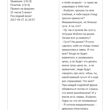
Уважение:
[+5/-0]
о тебе всерьёз
– и такие же
Позитив:
[+3/-0]
шаровары в блёстках:
Провел на форуме:
- Бъёрген, крошка ты моя
15 часов 5 минут
хлебная, я тебя какую птицу
Последний визит:
просил принести?
2017-04-27 11:18:57
Маааааленькую, не больше
гуся. А ты что?
- Ну так и купили бы гуся у
тётушки Фэйчел на рынке.
Зачем всё усложнять?
- Гуся? На рынке? Я хочу
сделать себе из птицы гнома-
приказчика в лавку. И что
мне? Когда он будет
важничать и заламывать
цены, а он будет это делать
иначе грош-цена он , а не
приказчик!, люди будут
говорить про него: «Ишь ты,
какой важный гусь!» И я ещё
раз спрашиваю: Что мне?
При каждой подобной фразе
обливаться п
о
том от страха,
что меня разоблачили? И у
магов есть нервы, Бъёрген.
Одна ты это не понимаешь!
- Я хотела мааааленькую, -
девушка попыталась