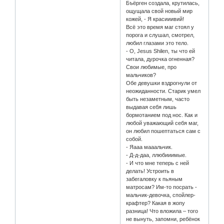
Бъёрген создала, крутилась,
ощущала свой новый мир
кожей, - Я красииивий!
Всё это время маг стоял у
порога и слушал, смотрел,
любил глазами это тело.
- О, Jesus Shilen, ты что ей
читала, дурочка огненная?
Свои любимые, про
мальчиков?
Обе девушки вздрогнули от
неожиданности. Старик умел
быть незаметным, часто
выдавая себя лишь
бормотанием под нос. Как и
любой уважающий себя маг,
он любил пошептаться сам с
собой.
- Яааа мааальчик.
- Д-д-даа, ллюбииимые.
- И что мне теперь с ней
делать! Устроить в
забегаловку к пьяным
матросам? Им-то посрать -
мальчик-девочка, спойлер-
крафтер? Какая в жопу
разница! Что вложила – того
не вынуть, запомни, ребёнок