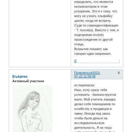
определить, что является
катализатором в этом
ускорении. Это я к тому, что
могу не узнать эльфийку-
цаплю, когда её встречу.
Судя по самоидентификации
- Т. похож(а). Вместе с тем, я
подозреваю его(её)
происхождение от другой
птицы.
Вскрытие покажет, как
говорил один некромант.
0
Поделиться
2013-
8
Бъёрген
07-22 11:59:49
Активный участник
из переписки:
Ниш, хочу сразу тебя
успокоить - биоконструктов
мало. Мой учитель изредка
делал себе помощников по
хозяйству и продавцов в
лавку. Иногда под заказ,
чтобы были деньги на
исследовательскую
деятельность. Я не тешу