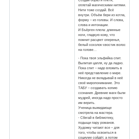
оплетай магическими нитями.
Нити тоже создай. Всё
внутри. Объём бери из котла,
форму – из головы. И слова,
слова и интонации.
И Бъёрген плела: длинные
ноги, гладкую кожу, что
помнит расцвет оперенья,
белый хохолок-хвостик волос
на голове…
- Пока твоя эльфийка спит.
Вылитая цапля, ну да ладно.
Пока спит – надо вложить в
неё представление о мире.
Никогда не вкладывай в неё
своё миропонимание. Это
ТАБУ – создавать копию
сознания. Древние маги были
мудрей, иногда надо просто
им верить.
Ученица выжидающе
смотрела на мастера.
- Сбегай в библиотеку,
подыщи пару романов.
Художку читают все – для
того, чтобы освоиться в
социуме сойдёт, а потом