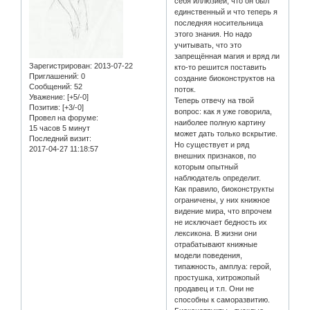
себя иллюзией, что он был
единственный и что теперь я
последняя носительница
этого знания. Но надо
учитывать, что это
запрещённая магия и вряд ли
Зарегистрирован
: 2013-07-22
кто-то решится поставить
Приглашений:
0
создание биоконструктов на
Сообщений:
52
поток.
Уважение:
[+5/-0]
Теперь отвечу на твой
Позитив:
[+3/-0]
вопрос: как я уже говорила,
Провел на форуме:
наиболее полную картину
15 часов 5 минут
может дать только вскрытие.
Последний визит:
Но существует и ряд
2017-04-27 11:18:57
внешних признаков, по
которым опытный
наблюдатель определит.
Как правило, биоконструкты
ограничены, у них книжное
видение мира, что впрочем
не исключает бедность их
лексикона. В жизни они
отрабатывают книжные
модели поведения,
типажность, амплуа: герой,
простушка, хитрожопый
продавец и т.п. Они не
способны к саморазвитию.