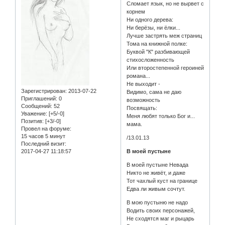
Сломает язык, но не вырвет с
корнем
Ни одного дерева:
Ни берёзы, ни ёлки...
Лучше застрять меж страниц
Тома на книжной полке:
Буквой "К" разбивающей
стихосложенность
Или второстепенной героиней
романа...
Не выходит -
Зарегистрирован
: 2013-07-22
Видимо, сама не даю
Приглашений:
0
возможность
Сообщений:
52
Посвящать:
Уважение:
[+5/-0]
Меня любят только Бог и...
Позитив:
[+3/-0]
мама.
Провел на форуме:
15 часов 5 минут
/13.01.13
Последний визит:
2017-04-27 11:18:57
В моей пустыне
В моей пустыне Невада
Никто не живёт, и даже
Тот чахлый куст на границе
Едва ли живым сочтут.
В мою пустыню не надо
Водить своих персонажей,
Не сходятся маг и рыцарь