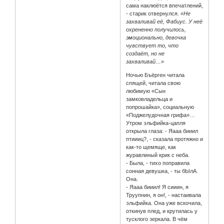
сама наклюётся впечатлений,
- старик отвернулся.
«Не
захваливай её, Фабиус. У неё
охрененно получилось,
эмоционально, девочка
чувствует то, что
создаёт, но не
захваливай…»
Ночью Бъёрген читала
спящей, читала свою
любимую «Сын
замковладельца и
попрошайка», социальную
«Поджелудочная грифа»…
Утром эльфийка-цапля
открыла глаза: - Яааа бииил
птиииц?, - сказала протяжно и
как-то щемяще, как
журавлиный крик с неба.
- Была, - тихо поправила
сонная девушка, - ты бЫлА.
Она.
- Яааа бииил! Я сииин, я
Труупнин, я он!, - настаивала
эльфийка. Она уже вскочила,
откинув плед, и крутилась у
тусклого зеркала. В чём