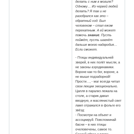
делать с ним в могиле?
Одному… Из червей людей
делать? Я так и не
разобрался как это –
обратный ход. Был
человеком – стал ежом
перекатным. А ей может
помочь
знание
. Пусть
поймёт, пусть шагнёт
дальше моего надгробия…
Если сможет.
- Птицы индивидуальней
зверей, в них полёт мысли, а
не законы аэродинамики.
Вороне как-то бог, вороне, а
не мыш
е
подзаборной!
Прости…, - маг всегда читал
свои лекции эмоционально.
Цапля в парализ лежала на
столе, а старик давал
вводную, и маслянистый свет
ламп отражался в фольге его
звёзд:
- Посмотри на объект и
ассоциируй. Повспоминай
басни – в них птицы
очеловечены, самое то.
Создай образ и плети,