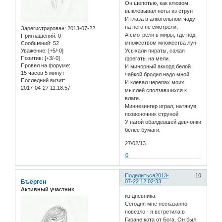
Он щепотью, как клювом,
выклёвывал ноты из струн
И глаза в алкогольном чаду
на него не смотрели,
Зарегистрирован
: 2013-07-22
А смотрели в миры, где под
Приглашений:
0
множеством множества лун
Сообщений:
52
Уважение:
[+5/-0]
Усыхали пираты, сажая
Позитив:
[+3/-0]
фрегаты на мели.
Провел на форуме:
И минорный аккорд белой
15 часов 5 минут
чайкой бродил надо мной
Последний визит:
И клевал черепах моих
2017-04-27 11:18:57
мыслей сползавшихся к
влаге.
Миннезингер играл, натянув
позвоночник струной
У нагой обалдевшей девчонки
белее бумаги.
27/02/13
0
Поделиться
2013-
10
Бъёрген
07-22 12:02:33
Активный участник
из дневника:
Сегодня мне несказанно
повезло - я встретила в
Гиране кота от Бога. Он был