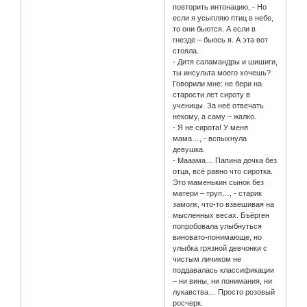
повторить интонацию, - Но
если я усыпляю птиц в небе,
то они бьются. А если в
гнезде – бьюсь я. А эта вот
стояла.
- Дитя саламандры и шишиги,
ты инсульта моего хочешь?
Говорили мне: не бери на
старости лет сироту в
ученицы. За неё отвечать
некому, а саму – жалко.
- Я не сирота! У меня
мама…, - вспыхнула
девушка.
- Мааама… Папина дочка без
отца, всё равно что сиротка.
Это маменькин сынок без
матери – труп…, - старик
замолк, что-то взвешивая на
мысленных весах. Бъёрген
попробовала улыбнуться
виновато-понимающе, но
улыбка грязной девчонки с
чистым личиком не
поддавалась классификации
– ни вины, ни понимания, ни
лукавства… Просто розовый
росчерк.