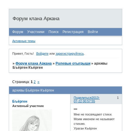
Форум клана Аркана
Форум
Участники
Поиск
Регистрация
Войти
Активные темы
Привет, Гость!
Войдите
или
зарегистрируйтесь
.
»
Форум клана Аркана
»
Ролевые отыгрыши
»
архивы
Бъёрген Къёрген
Страница:
1
2
»
архивы Бъёрген Къёрген
Поделиться
2013-
1
Бъёрген
07-22 00:57:55
Активный участник
***
Мне не посвящают стихи.
Моим именем не называют
стихию.
Ураган Къёрген