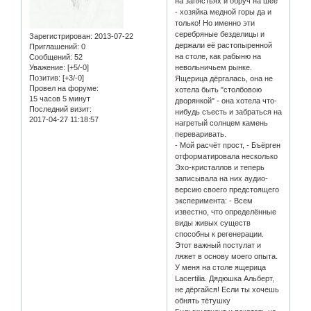
на запястьях и обруч на шее
- хозяйка медной горы да и
только! Но именно эти
серебряные безделицы и
Зарегистрирован
: 2013-07-22
держали её растопыренной
Приглашений:
0
на столе, как рабыню на
Сообщений:
52
Уважение:
[+5/-0]
невольничьем рынке.
Позитив:
[+3/-0]
Ящерица дёргалась, она не
Провел на форуме:
хотела быть "столбовою
15 часов 5 минут
дворянкой" - она хотела что-
Последний визит:
нибудь съесть и забраться на
2017-04-27 11:18:57
нагретый солнцем камень
переваривать.
- Мой расчёт прост, - Бъёрген
отформатировала несколько
Эхо-кристаллов и теперь
записывала на них аудио-
версию своего предстоящего
эксперимента: - Всем
известно, что определённые
виды живых существ
способны к регенерации.
Этот важный постулат и
ляжет в основу моего опыта.
У меня на столе ящерица
Lacertilia. Дядюшка Альберт,
не дёргайся! Если ты хочешь
обнять тётушку