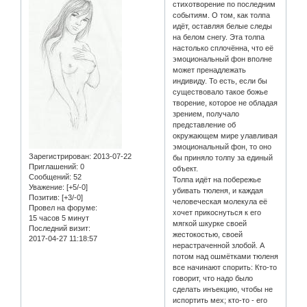
стихотворение по последним
событиям. О том, как толпа
идёт, оставляя белые следы
на белом снегу. Эта толпа
настолько сплочённа, что её
эмоциональный фон вполне
может пренадлежать
индивиду. То есть, если бы
существовало такое божье
творение, которое не обладая
зрением, получало
представление об
окружающем мире улавливая
эмоциональный фон, то оно
Зарегистрирован
: 2013-07-22
бы приняло толпу за единый
Приглашений:
0
объект.
Сообщений:
52
Толпа идёт на побережье
Уважение:
[+5/-0]
убивать тюленя, и каждая
Позитив:
[+3/-0]
человеческая молекула её
Провел на форуме:
хочет прикоснуться к его
15 часов 5 минут
мягкой шкурке своей
Последний визит:
жестокостью, своей
2017-04-27 11:18:57
нерастраченной злобой. А
потом над ошмётками тюленя
все начинают спорить: Кто-то
говорит, что надо было
сделать инъекцию, чтобы не
испортить мех; кто-то - его