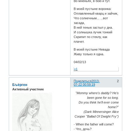
Во мненьях, в бою и тут.
В моей пустыне воронка:
Оплавленный кварц и зайчик,
Что солнечным... ...вот
засада,
В ней тенью застыл у дна.
И солнышка лучик тонкий
Скрипит по стеклу, как
плачет.
В моей пустыне Невада
Живу только я одна.
04/02/13
+1
Поделиться
2013-
2
Бъёрген
07-22 00:59:19
Активный участник
"Mommy where's daddy? He's
been gone for so long.
Do you think he'll ever come
home?"
(Dark Minnersinger Alice
Cooper "Ballad Of Dwight Fry")
- When the father will come?
- Что, дочь?