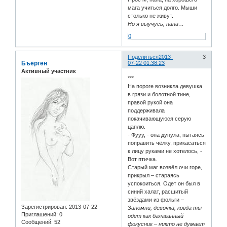
мага учиться долго. Мыши
столько не живут.
Но я выучусь, папа…
0
Поделиться
2013-
3
Бъёрген
07-22 01:38:23
Активный участник
***
На пороге возникла девушка
в грязи и болотной тине,
правой рукой она
поддерживала
покачивающуюся серую
цаплю.
- Фууу, - она дунула, пытаясь
поправить чёлку, прикасаться
к лицу руками не хотелось, -
Вот птичка.
Старый маг возвёл очи горе,
прикрыл – стараясь
успокоиться. Одет он был в
синий халат, расшитый
звёздами из фольги –
Зарегистрирован
: 2013-07-22
Запомни, девочка, когда ты
Приглашений:
0
одет как балаганный
Сообщений:
52
фокусник – никто не думает