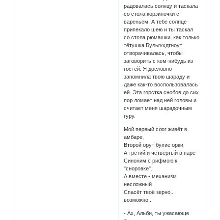
радовалась солнцу и таскала
со стола корзиночки с
вареньем. А тебе солнце
припекало шею и ты таскал
со стола рюмашки, как только
тётушка Бульгкхдтноут
отворачивалась, чтобы
заговорить с кем-нибудь из
гостей. Я дословно
запомнила твою шараду и
даже как-то воспользовалась
ей. Эта горстка снобов до сих
пор ломает над ней головы и
считает меня шарадочным
гуру.
Мой первый слог живёт в
амбаре,
Второй орут бухие орки,
А третий и четвёртый в паре -
Синоним с рифмою к
"сноровке".
А вместе - механизм
несложный
Спасёт твоё зерно...
возможно...
- Ах, Альби, ты ужасающе