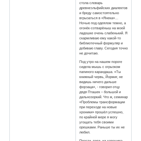
стола словарь
древнеэльфийских диалектов
и бреду самостоятельно
вгрызаться в «Янека»…
Ночью под одеялом темно, а
огонёк-сотварёныш на моей
ладошке очень слабенький. Я
скармливаю ему какой-то
библиотечный формуляр и
добиваю главу. Сегодня точно
не дочитаю.
Под утро на нашем пороге
сидела мышь с огрызком
папиного карандаша. «Ты
книжный червь, Йормиг, не
видишь ничего дальше
форзаца», - говорил отцу
дядя Пташек – большой и
дальнозоркий. Что ж, семинар
«Проблемы трансформации
при переходе на новые
хроники» прошёл успешно,
по крайней мере я могу
угощать тебя своими
орешками. Раньше ты их не
любил.
Прости, папа, на хорошего