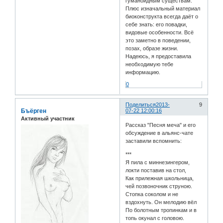
гуманойдным существам.
Плюс изначальный материал
биоконструкта всегда даёт о
себе знать: его повадки,
видовые особенности. Всё
это заметно в поведении,
позах, образе жизни.
Надеюсь, я предоставила
необходимую тебе
информацию.
0
Поделиться
2013-
9
Бъёрген
07-22 12:00:16
Активный участник
Рассказ "Песня меча" и его
обсуждение в альянс-чате
заставили вспомнить:
***
Я пила с миннезингером,
локти поставив на стол,
Как прилежная школьница,
чей позвоночник струною.
Стопка соколом и не
вздохнуть. Он мелодию вёл
По болотным тропинкам и в
топь окунал с головою.