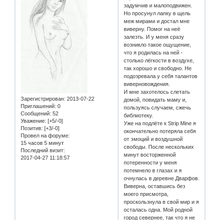
задумчив и малоподвижен.
Но просунул лапку в щель
меж мирами и достал мне
виверну. Помог на неё
залезть. И у меня сразу
возникло такое ощущение,
что я родилась на ней -
столько лёгкости в воздухе,
так хорошо и свободно. Не
подозревала у себя талантов
виверновождения.
И мне захотелось слетать
Зарегистрирован
: 2013-07-22
домой, повидать маму и,
Приглашений:
0
пользуясь случаем, сжечь
Сообщений:
52
библиотеку.
Уважение:
[+5/-0]
Уже на подлёте к Strip Mine я
Позитив:
[+3/-0]
окончательно потеряла себя
Провел на форуме:
от эмоций и воздушной
15 часов 5 минут
свободы. После нескольких
Последний визит:
минут восторженной
2017-04-27 11:18:57
потеренности у меня
потемнело в глазах и я
очнулась в деревне Дварфов.
Виверна, оставшись без
моего присмотра,
проскользнула в свой мир и я
осталась одна. Мой родной
город севернее, так что я не