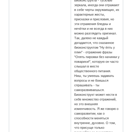
Биоконструкты - тусклые
зеркала, иногда они отражают
в себе черты окружающих, их
характерные жесты,
присказки и присловия, но
эти отражения бледны и
нечётки и не всегда в них
можно разглядеть оригинал.
Так, далеко не каждый
догадается, что сказанное
биоконструктом "Ну ёпть у
плин" - отражение фразы
"Опять пирожки без начинки у
поварихи!", которую он часто
слышал в месте
общественного питания.
Ниш, ты умеешь задавать
вопросы и не боишься
спрашивать - ты
саморазвиваешься.
Биоконструкт может нести в
себе множество отражений,
но это внешняя
изменчивость. Я же говорю о
саморазвитии, как о
способности меняться
внутренне, духовно. О том,
что присуще только