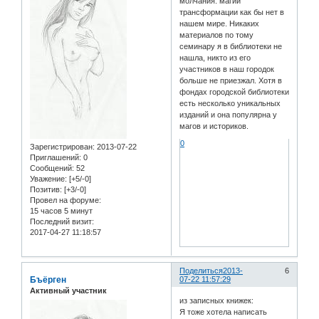
молчания: магии
трансформации как бы нет в
нашем мире. Никаких
материалов по тому
семинару я в библиотеки не
нашла, никто из его
участников в наш городок
больше не приезжал. Хотя в
фондах городской библиотеки
есть несколько уникальных
изданий и она популярна у
магов и историков.
0
Зарегистрирован
: 2013-07-22
Приглашений:
0
Сообщений:
52
Уважение:
[+5/-0]
Позитив:
[+3/-0]
Провел на форуме:
15 часов 5 минут
Последний визит:
2017-04-27 11:18:57
Поделиться
2013-
6
Бъёрген
07-22 11:57:29
Активный участник
из записных книжек:
Я тоже хотела написать