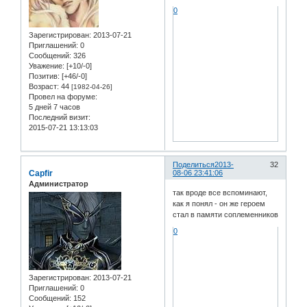
0
Зарегистрирован
: 2013-07-21
Приглашений:
0
Сообщений:
326
Уважение:
[+10/-0]
Позитив:
[+46/-0]
Возраст:
44
[1982-04-26]
Провел на форуме:
5 дней 7 часов
Последний визит:
2015-07-21 13:13:03
Поделиться
2013-
32
Capfir
08-06 23:41:06
Администратор
так вроде все вспоминают,
как я понял - он же героем
стал в памяти соплеменников
0
Зарегистрирован
: 2013-07-21
Приглашений:
0
Сообщений:
152