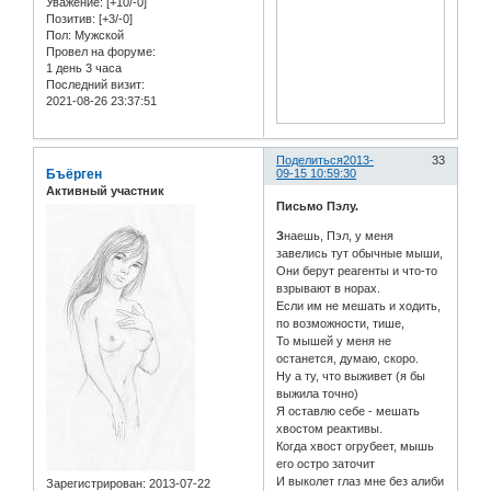
Уважение:
[+10/-0]
Позитив:
[+3/-0]
Пол:
Мужской
Провел на форуме:
1 день 3 часа
Последний визит:
2021-08-26 23:37:51
Поделиться
2013-
33
Бъёрген
09-15 10:59:30
Активный участник
Письмо Пэлу.
З
наешь, Пэл, у меня
завелись тут обычные мыши,
Они берут реагенты и что-то
взрывают в норах.
Если им не мешать и ходить,
по возможности, тише,
То мышей у меня не
останется, думаю, скоро.
Ну а ту, что выживет (я бы
выжила точно)
Я оставлю себе - мешать
хвостом реактивы.
Когда хвост огрубеет, мышь
его остро заточит
И выколет глаз мне без алиби
Зарегистрирован
: 2013-07-22