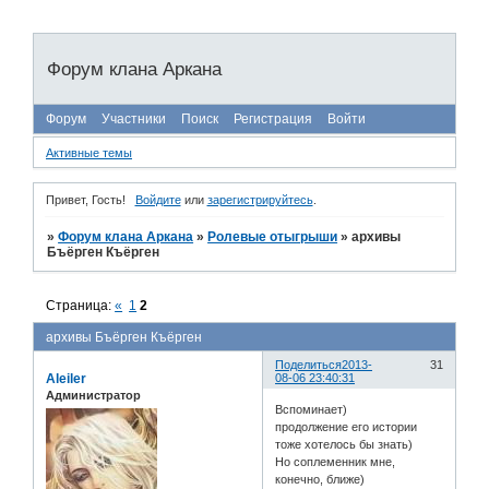
Форум клана Аркана
Форум
Участники
Поиск
Регистрация
Войти
Активные темы
Привет, Гость!
Войдите
или
зарегистрируйтесь
.
»
Форум клана Аркана
»
Ролевые отыгрыши
»
архивы
Бъёрген Къёрген
Страница:
«
1
2
архивы Бъёрген Къёрген
Поделиться
2013-
31
Aleiler
08-06 23:40:31
Администратор
Вспоминает)
продолжение его истории
тоже хотелось бы знать)
Но соплеменник мне,
конечно, ближе)