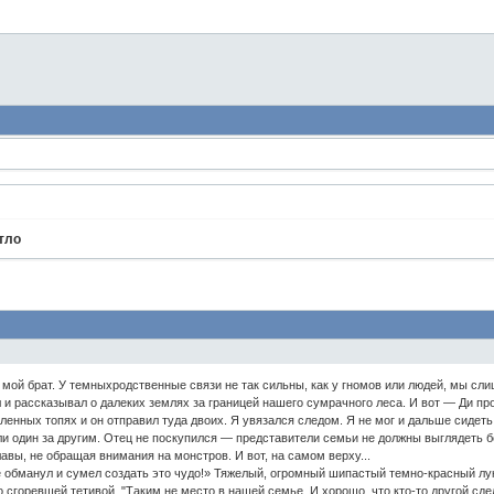
тло
б мой брат. У темныхродственные связи не так сильны, как у гномов или людей, мы с
л и рассказывал о далеких землях за границей нашего сумрачного леса. И вот — Ди п
ленных топях и он отправил туда двоих. Я увязался следом. Я не мог и дальше сидеть
и один за другим. Отец не поскупился — представители семьи не должны выглядеть бе
авы, не обращая внимания на монстров. И вот, на самом верху...
не обманул и сумел создать это чудо!» Тяжелый, огромный шипастый темно-красный лук
 сгоревшей тетивой. "Таким не место в нашей семье. И хорошо, что кто-то другой сде