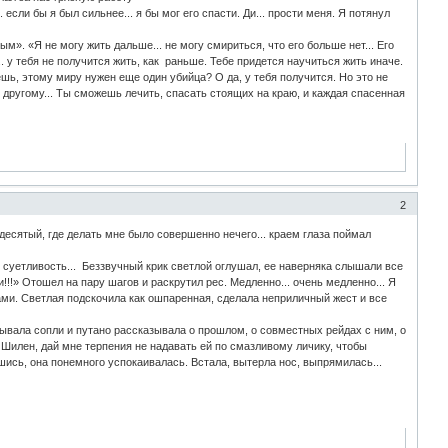
. если бы я был сильнее... я бы мог его спасти. Ди... прости меня. Я потянул
». «Я не могу жить дальше... не могу смириться, что его больше нет... Его
 у тебя не получится жить, как раньше. Тебе придется научиться жить иначе.
ешь, этому миру нужен еще один убийца? О да, у тебя получится. Но это не
я другому... Ты сможешь лечить, спасать стоящих на краю, и каждая спасенная
2
десятый, где делать мне было совершенно нечего... краем глаза поймал
 суетливость... Беззвучный крик светлой оглушал, ее наверняка слышали все
!!!» Отошел на пару шагов и раскрутил рес. Медленно... очень медленно... Я
вами. Светлая подскочила как ошпаренная, сделала неприличный жест и все
ывала сопли и путано рассказывала о прошлом, о совместных рейдах с ним, о
» О Шилен, дай мне терпения не надавать ей по смазливому личику, чтобы
давшись, она понемного успокаивалась. Встала, вытерла нос, выпрямилась...