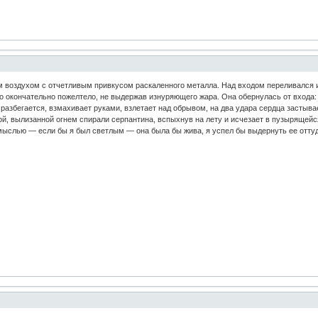
 воздухом с отчетливым привкусом раскаленного металла. Над входом переливался и
 окончательно пожелтело, не выдержав изнуряющего жара. Она обернулась от входа: 
ка разбегается, взмахивает руками, взлетает над обрывом, на два удара сердца застыва
ой, вылизанной огнем спирали серпантина, вспыхнув на лету и исчезает в пузырящейся
мыслью — если бы я был светлым — она была бы жива, я успел бы выдернуть ее оттуд