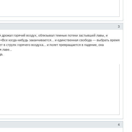
3
 дрожал горячий воздух, облизывал темные потеки застывшей лавы, и
«Все когда-нибудь заканчивается... и единственная свобода — выбрать время
ет в струях горячего воздуха... и полет превращается в падение, она
 лаве...
а.
4