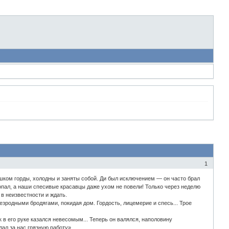
1
лишком горды, холодны и заняты собой. Ди был исключением — он часто брал
ропал, а наши спесивые красавцы даже ухом не повели! Только через неделю
 в неизвестности и ждать.
зродными бродягами, покидая дом. Гордость, лицемерие и спесь... Трое
 в его руке казался невесомым... Теперь он валялся, наполовину
лал за нас грязную работу»