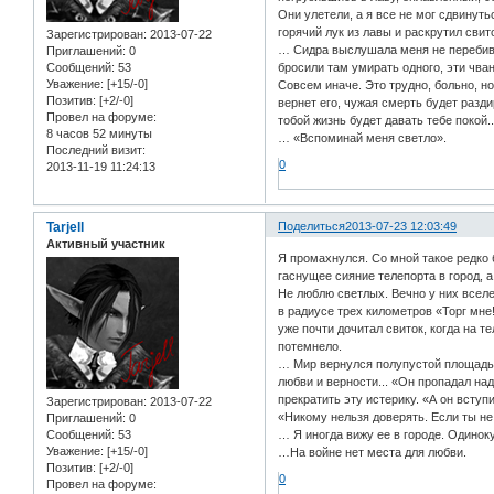
Они улетели, а я все не мог сдвинуться
горячий лук из лавы и раскрутил свит
Зарегистрирован
: 2013-07-22
… Сидра выслушала меня не перебивая.
Приглашений:
0
Сообщений:
53
бросили там умирать одного, эти чва
Уважение:
[+15/-0]
Совсем иначе. Это трудно, больно, но
Позитив:
[+2/-0]
вернет его, чужая смерть будет разди
Провел на форуме:
тобой жизнь будет давать тебе покой.
8 часов 52 минуты
… «Вспоминай меня светло».
Последний визит:
0
2013-11-19 11:24:13
Tarjell
Поделиться
2013-07-23 12:03:49
Активный участник
Я промахнулся. Со мной такое редко 
гаснущее сияние телепорта в город, 
Не люблю светлых. Вечно у них вселе
в радиусе трех километров «Торг мне!
уже почти дочитал свиток, когда на 
потемнело.
… Мир вернулся полупустой площадью 
любви и верности... «Он пропадал надо
прекратить эту истерику. «А он вступи
Зарегистрирован
: 2013-07-22
«Никому нельзя доверять. Если ты не
Приглашений:
0
Сообщений:
53
… Я иногда вижу ее в городе. Одинок
Уважение:
[+15/-0]
…На войне нет места для любви.
Позитив:
[+2/-0]
0
Провел на форуме: