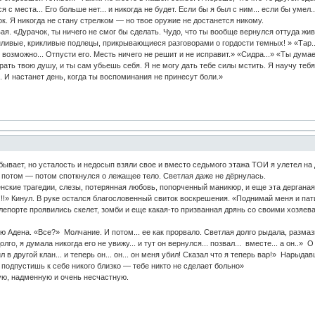
 с места... Его больше нет... и никогда не будет. Если бы я был с ним... если бы умел..
ок. Я никогда не стану стрелком — но твое оружие не достанется никому.
 «Дурачок, ты ничего не смог бы сделать. Чудо, что ты вообще вернулся оттуда живым
нливые, крикливые подлецы, прикрывающиеся разговорами о гордости темных! » «Тар...
 возможно... Отпусти его. Месть ничего не решит и не исправит.» «Сидра...» «Ты дума
рать твою душу, и ты сам убьешь себя. Я не могу дать тебе силы мстить. Я научу теб
.. И настанет день, когда ты воспоминания не принесут боли.»
бывает, но усталость и недосып взяли свое и вместо седьмого этажа ТОИ я улетел на 
а потом — потом споткнулся о лежащее тело. Светлая даже не дёрнулась.
нские трагедии, слезы, потерянная любовь, попорченный маникюр, и еще эта дерганая
!!» Кинул. В руке остался благословенный свиток воскрешения. «Поднимай меня и пати
телепорте проявились скелет, зомби и еще какая-то призванная дрянь со своими хозяе
Адена. «Все?» Молчание. И потом... ее как прорвало. Светлая долго рыдала, размаз
лго, я думала никогда его не увижу... и тут он вернулся... позвал... вместе... а он..
л в другой клан... и теперь он... он... он меня убил! Сказал что я теперь вар!» Нары
 подпустишь к себе никого близко — тебе никто не сделает больно»
ую, надменную и очень несчастную.