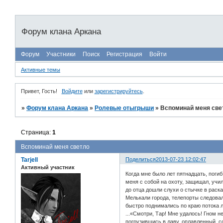
Форум клана Аркана
Форум
Участники
Поиск
Регистрация
Войти
Активные темы
Привет, Гость!
Войдите
или
зарегистрируйтесь
.
»
Форум клана Аркана
»
Ролевые отыгрыши
»
Вспоминай меня све
Страница:
1
Вспоминай меня светло
Tarjell
Поделиться
2013-07-23 12:02:47
Активный участник
Когда мне было лет пятнадцать, поги
меня с собой на охоту, защищал, учи
до отца дошли слухи о стычке в раска
Мелькали города, телепорты следовал
быстро поднимались по краю потока л
...«Смотри, Тар! Мне удалось! Гном 
погрузившись в лаву, оплавленный, со