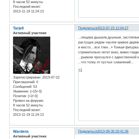
8 часов 52 минуты
Последний визит:
2013-11-19 11:24:13
Tarjell
Поделиться
2013-07-23 12:04:27
Активный участник
...пещера дышала душным, застоялым
растущее рядом чахлое кривое дерево
и место... все тлен...» Тонкая фигур
стремительно летит вниз, мимо гладк
...рывком проснулся с единственной 
...что толку от пустых сожалений...
+1
Зарегистрирован
: 2013-07-22
Приглашений:
0
Сообщений:
53
Уважение:
[+15/-0]
Позитив:
[+2/-0]
Провел на форуме:
8 часов 52 минуты
Последний визит:
2013-11-19 11:24:13
Wardens
Поделиться
2013-09-30 20:41:36
Активный участник