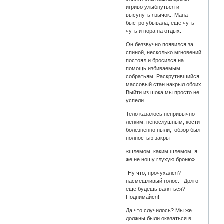
игриво улыбнуться и
высунуть язычок.. Мана
быстро убывала, еще чуть-
чуть и пора на отдых.
Он беззвучно появился за
спиной, несколько мгновений
постоял и бросился на
помощь избиваемым
собратьям. Раскрутившийся
массовый стан накрыл обоих.
Выйти из шока мы просто не
успели…
Тело казалось непривычно
легким, непослушным, кости
болезненно ныли, обзор был
полностью закрыт
«шлемом, каким шлемом, я
же не ношу глухую броню»
-Ну что, прочухался? –
насмешливый голос. –Долго
еще будешь валяться?
Поднимайся!
Да что случилось? Мы же
должны были оказаться в