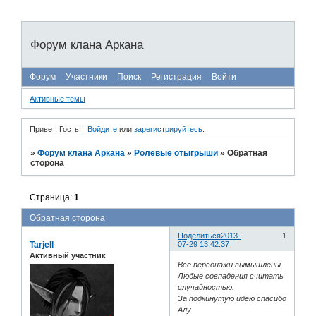
Форум клана Аркана
Форум
Участники
Поиск
Регистрация
Войти
Активные темы
Привет, Гость!
Войдите
или
зарегистрируйтесь
.
»
Форум клана Аркана
»
Ролевые отыгрыши
»
Обратная
сторона
Страница:
1
Обратная сторона
Поделиться
2013-
1
Tarjell
07-29 13:42:37
Активный участник
Все персонажи вымышлены.
Любые совпадения считать
случайностью.
За подкинутую идею спасибо
Алу.