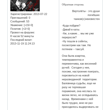
Обратная сторона.
Вертолёты - это души
Зарегистрирован
: 2013-07-22
погибших
Приглашений:
0
танков(с)неизвестен
Сообщений:
53
Уважение:
[+15/-0]
-Куда пойдем?
Позитив:
[+2/-0]
-Давай в каты.
Провел на форуме:
-Хм, а какие… мы же уже
8 часов 52 минуты
переросли?
Последний визит:
-Ну пошли в сейнты,
2013-11-19 11:24:13
посмотрим как там. Не
потянем – таксуй.
Она была азартна,
темпераментна и
переменчива, как весенний
ручей. Сегодня у нее,
похоже, настроение поиграть,
порезвиться на новой
неразведанной территории.
Баловница судьбы, еще ни
разу не терпевшая
поражения, она неслась по
жизни легко, не оглядываясь
назад. Временами с ней
было трудно, мне не раз
приходилось выдергивать ее