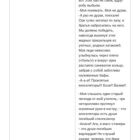
вот этих баб не смей, вдруг
робу выбьем.
-Моя понимать. Моя не дурак.
-А раз не дурак, поехали!
Орк гулко затопал по залу, и
братья набросились на него.
Мы должны победить,
навсегда выкинув этих
жадных пришельцев из
уютных, родных катакомб.
Моя леди невесомо
улыбнулась через плечо
(«Хиль!») и вокруг орка
растаяло синеватое кольцо,
забрав с собой заботливо
наложенные бафы.
-А-а-а!! Проклятые
кенселяторы!!! Бсое!! Валим!!
-Моя слышать один старый
легенда от мой учитель,- орк
неторопливо протянул
огромные руки в костру, - что
кенселяторы есть души
погибший спеллсингер
-Ахаха!! Ага, а масс-станеры
- это души погибших
варлордов! Не слушай
сказки, зеленка, это бред