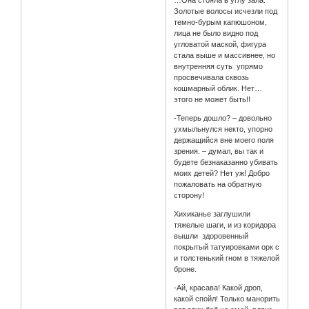
…Она стояла в углу зала.
Золотые волосы исчезли под
темно-бурым капюшоном,
лица не было видно под
угловатой маской, фигура
стала выше и массивнее, но
внутренняя суть упрямо
просвечивала сквозь
кошмарный облик. Нет…
этого не может быть!!
-Теперь дошло? – довольно
ухмыльнулся некто, упорно
держащийся вне моего поля
зрения. – думал, вы так и
будете безнаказанно убивать
моих детей? Нет уж! Добро
пожаловать на обратную
сторону!
Хихиканье заглушили
тяжелые шаги, и из коридора
вышли здоровенный
покрытый татуировками орк с
и толстенький гном в тяжелой
броне.
-Ай, красава! Какой дроп,
какой спойл! Только манорить