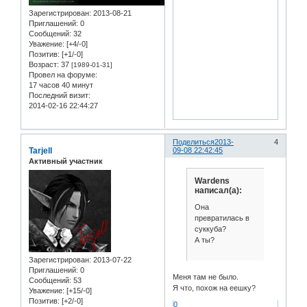
Зарегистрирован
: 2013-08-21
Приглашений:
0
Сообщений:
32
Уважение:
[+4/-0]
Позитив:
[+1/-0]
Возраст:
37
[1989-01-31]
Провел на форуме:
17 часов 40 минут
Последний визит:
2014-02-16 22:44:27
Поделиться
2013-
4
Tarjell
09-08 22:42:45
Активный участник
Wardens
написал(а):
Она
превратилась в
суккуба?
А ты?
Зарегистрирован
: 2013-07-22
Приглашений:
0
Меня там не было.
Сообщений:
53
Я что, похож на еешку?
Уважение:
[+15/-0]
Позитив:
[+2/-0]
0