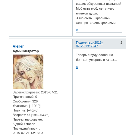
ваших обкуренных шаманов!
Моб есть моб, нет у него
никакой души.
-Она быть... красивый
женщин. Очень красивый.
0
Поделиться
2013-
2
Aleiler
07-29 13:55:47
Администратор
Теперь я буду особенно
бояться умереть в катах...
0
Зарегистрирован
: 2013-07-21
Приглашений:
0
Сообщений:
326
Уважение:
[+10/-0]
Позитив:
[+46/-0]
Возраст:
44
[1982-04-26]
Провел на форуме:
5 дней 7 часов
Последний визит:
2015-07-21 13:13:03