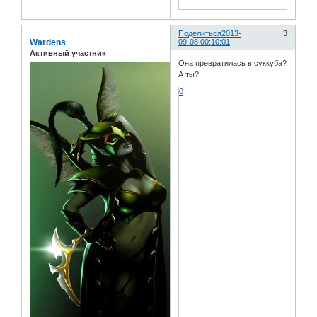
Поделиться
2013-
3
Wardens
09-08 00:10:01
Активный участник
Она превратилась в суккуба?
А ты?
0