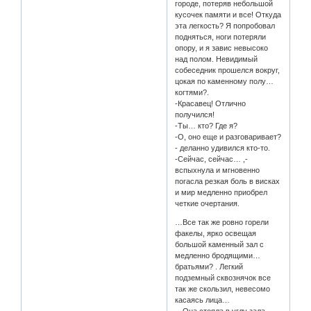
городе, потеряв небольшой
кусочек памяти и все! Откуда
эта легкость? Я попробовал
подняться, ноги потеряли
опору, и я завис невысоко
над полом. Невидимый
собеседник прошелся вокруг,
цокая по каменному полу…
когтями?.
-Красавец! Отлично
получился!
-Ты… кто? Где я?
-О, оно еще и разговаривает?
- деланно удивился кто-то.
-Сейчас, сейчас… ,-
вспыхнула и мгновенно
погасла резкая боль в висках
и мир медленно приобрел
четкие очертания.
…Все так же ровно горели
факелы, ярко освещая
большой каменный зал с
медленно бродящими…
братьями? . Легкий
подземный сквознячок все
так же скользил, невесомо
касаясь лица…