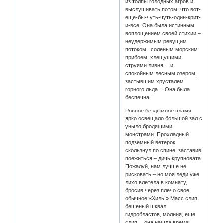
из толпы голодных агров и
выслушивать потом, что вот-
еще-бы-чуть-чуть-один-крит-
и-все. Она была истинным
воплощением своей стихии –
неудержимым ревущим
потоком, соленым морским
прибоем, хлещущими
струями ливня… и
спокойным лесным озером,
застывшим хрусталем
горного льда… Она была
беспечна.
Ровное бездымное пламя
ярко освещало большой зал с
уныло бродящими
монстрами. Прохладный
подземный ветерок
скользнул по спине, заставив
поежиться – дичь крупновата.
Пожалуй, нам лучше не
рисковать – но моя леди уже
лихо влетела в комнату,
бросив через плечо свое
обычное «Хиль!» Масс слип,
бешеный шквал
гидробластов, молния, еще
слип… она нашла время