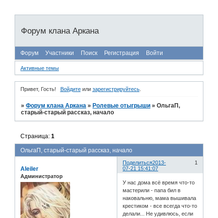
Форум клана Аркана
Форум
Участники
Поиск
Регистрация
Войти
Активные темы
Привет, Гость!
Войдите
или
зарегистрируйтесь
.
»
Форум клана Аркана
»
Ролевые отыгрыши
»
ОльгаП,
старый-старый рассказ, начало
Страница:
1
ОльгаП, старый-старый рассказ, начало
Поделиться
2013-
1
Aleiler
07-21 15:41:07
Администратор
У нас дома всё время что-то
мастерили - папа бил в
наковальню, мама вышивала
крестиком - все всегда что-то
делали... Не удивлюсь, если