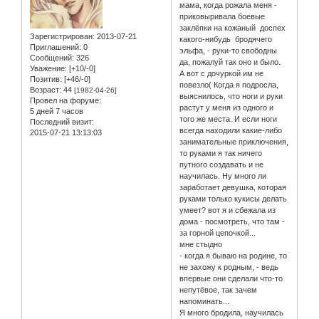
мама, когда рожала меня -
приковыривала боевые
заклёпки на кожаный доспех
Зарегистрирован
: 2013-07-21
какого-нибудь бродячего
Приглашений:
0
эльфа, - руки-то свободны
Сообщений:
326
да, пожалуй так оно и было.
Уважение:
[+10/-0]
А вот с дочуркой им не
Позитив:
[+46/-0]
повезло( Когда я подросла,
Возраст:
44
[1982-04-26]
выяснилось, что ноги и руки
Провел на форуме:
растут у меня из одного и
5 дней 7 часов
того же места. И если ноги
Последний визит:
всегда находили какие-либо
2015-07-21 13:13:03
занимательные приключения,
то руками я так ничего
путного создавать и не
научилась. Ну много ли
заработает девушка, которая
руками только кукисы делать
умеет? вот я и сбежала из
дома - посмотреть, что там -
за горной цепочкой...
мне стыдно
- когда я бываю на родине, то
не захожу к родным, - ведь
впервые они сделали что-то
непутёвое, так зачем
напоминать...
Я много бродила, научилась