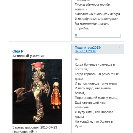
Гномы где-то в труде
горели -
Наковальни в крошках асофа
И тщедушные менестрели
На манжетках писали
строфы,
0
Поделиться
2013-
4
Olga P
07-23 11:29:10
Активный участник
***
Когда болеешь - лежишь в
постели,
Когда корабль - в ремонтных
доках:
И вспоминаешь тугие мели
И пару ядер, что вышли
боком,
Перегоревший маяк у мыса,
Ещё светивший нам
накануне.
Я буду жить, как морская
крыса
На корабле, что болеет в
Руне.
Зарегистрирован
: 2013-07-23
Приглашений:
0