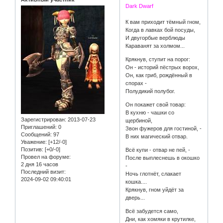
Dark Dwarf
К вам приходит тёмный гном,
Когда в лавках бой посуды,
И двугорбые верблюды
Караванят за холмом...
Крякнув, ступит на порог:
Он - историй пёстрых ворох,
Он, как гриб, рождённый в
спорах -
Полудикий полубог.
Он покажет свой товар:
В кухню - чашки со
Зарегистрирован
: 2013-07-23
щербиной,
Приглашений:
0
Звон фужеров для гостиной, -
Сообщений:
97
В них магический отвар.
Уважение:
[+12/-0]
Позитив:
[+0/-0]
Всё купи - отвар не пей, -
Провел на форуме:
После выплеснешь в окошко
2 дня 16 часов
-
Последний визит:
Ночь глотнёт, слакает
2024-09-02 09:40:01
кошка....
Крякнув, гном уйдёт за
дверь...
Всё забудется само,
Дни, как хомяки в крутилке,