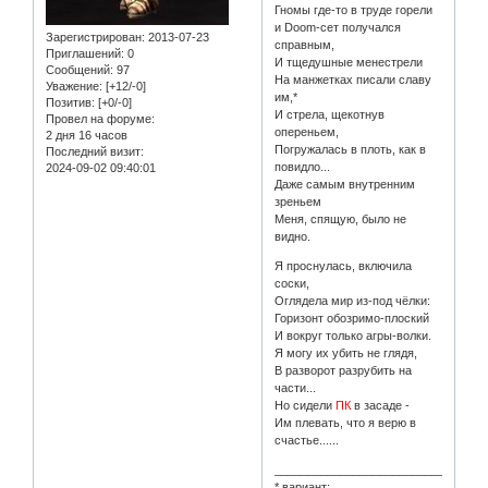
Гномы где-то в труде горели
и Doom-сет получался
Зарегистрирован
: 2013-07-23
справным,
Приглашений:
0
И тщедушные менестрели
Сообщений:
97
На манжетках писали славу
Уважение:
[+12/-0]
им,*
Позитив:
[+0/-0]
И стрела, щекотнув
Провел на форуме:
опереньем,
2 дня 16 часов
Погружалась в плоть, как в
Последний визит:
повидло...
2024-09-02 09:40:01
Даже самым внутренним
зреньем
Меня, спящую, было не
видно.
Я проснулась, включила
соски,
Оглядела мир из-под чёлки:
Горизонт обозримо-плоский
И вокруг только агры-волки.
Я могу их убить не глядя,
В разворот разрубить на
части...
Но сидели
ПК
в засаде -
Им плевать, что я верю в
счастье......
________________________________
* вариант: