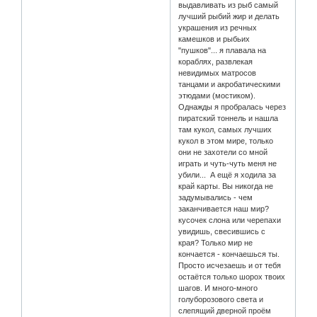
выдавливать из рыб самый
лучший рыбий жир и делать
украшения из речных
камешков и рыбьих
"пушков"... я плавала на
кораблях, развлекая
невидимых матросов
танцами и акробатическими
этюдами (мостиком).
Однажды я пробралась через
пиратский тоннель и нашла
там кукол, самых лучших
кукол в этом мире, только
они не захотели со мной
играть и чуть-чуть меня не
убили... А ещё я ходила за
край карты. Вы никогда не
задумывались - чем
заканчивается наш мир?
кусочек слона или черепахи
увидишь, свесившись с
края? Только мир не
кончается - кончаешься ты.
Просто исчезаешь и от тебя
остаётся только шорох твоих
шагов. И много-много
голуборозового света и
слепящий дверной проём