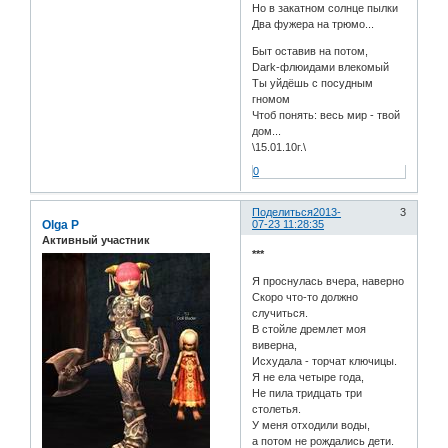
Но в закатном солнце пылки
Два фужера на трюмо...
Быт оставив на потом,
Dark-флюидами влекомый
Ты уйдёшь с посудным
гномом
Чтоб понять: весь мир - твой
дом...
\15.01.10г.\
0
Поделиться
2013-
3
Olga P
07-23 11:28:35
Активный участник
***
Я проснулась вчера, наверно
Скоро что-то должно
случиться.
В стойле дремлет моя
виверна,
Исхудала - торчат ключицы.
Я не ела четыре года,
Не пила тридцать три
столетья.
У меня отходили воды,
а потом не рождались дети.