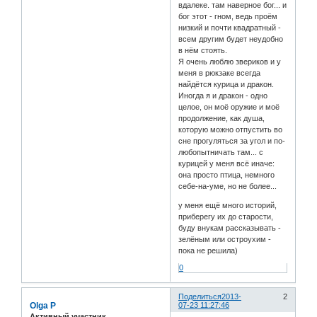
вдалеке. там наверное бог... и
бог этот - гном, ведь проём
низкий и почти квадратный -
всем другим будет неудобно
в нём стоять.
Я очень люблю звериков и у
меня в рюкзаке всегда
найдётся курица и дракон.
Иногда я и дракон - одно
целое, он моё оружие и моё
продолжение, как душа,
которую можно отпустить во
сне прогуляться за угол и по-
любопытничать там... с
курицей у меня всё иначе:
она просто птица, немного
себе-на-уме, но не более...
у меня ещё много историй,
приберегу их до старости,
буду внукам рассказывать -
зелёным или остроухим -
пока не решила)
0
Поделиться
2013-
2
Olga P
07-23 11:27:46
Активный участник