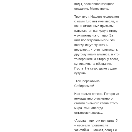
воды, волшебное изящное
создание. Менестрель.
Трон пуст. Нашего лидера нет
с нами. Его нет уже месяц, и
наши отчаянные призывы
натыкаются на глухую стену
– он покинул этот мир. За
ним последовали маги, эти
всегда ищут где жизнь
веселее… кто-то примкнул к
другому клану альянса, а кто-
то перешел на сторону врага,
купившись на обещания.
Пусть. Не суди, да не судим
будешь.
-Так, перекличка!
Собираемся!
Нас только пятеро. Пятеро из
некогда многочисленного,
самого сильного клана этого
мира. Мы навсегда
останемся здесь…
-А может, никто и не придет?
– несмело произнесла
эльфийка. – Может, осады и