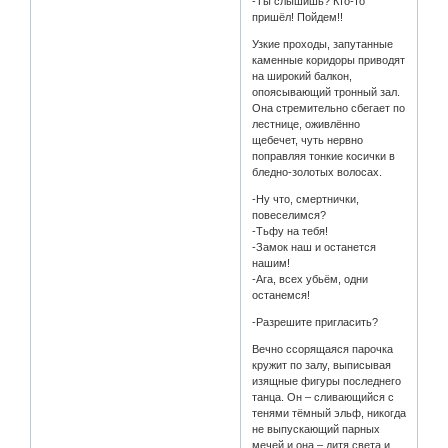
-Ты слышишь? Кто-то
пришёл! Пойдем!!
Узкие проходы, запутанные
каменные коридоры приводят
на широкий балкон,
опоясывающий тронный зал.
Она стремительно сбегает по
лестнице, оживлённо
щебечет, чуть нервно
поправляя тонкие косички в
бледно-золотых волосах.
-Ну что, смертнички,
повеселимся?
-Тьфу на тебя!
-Замок наш и останется
нашим!
-Ага, всех убьём, одни
останемся!
-Разрешите пригласить?
Вечно ссорящаяся парочка
кружит по залу, выписывая
изящные фигуры последнего
танца. Он – сливающийся с
тенями тёмный эльф, никогда
не выпускающий парных
мечей и она – дитя света и